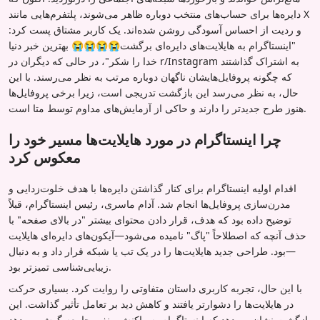
دایره‌ها برای حساب‌های منتخب دوباره ظاهر می‌شوند، پلتفرم‌هایی مانند X
و ردیت از احساس آسودگی روشن شده‌اند. یک کاربر مشتاق پست کرد:
"اینستاگرام به هایلایت‌های دایره‌ای برگشت😭😭😭😭 بهترین خبر دنیا
خدا را شکر"، در حالی که دیگران در r/Instagram به اشتراک گذاشتند
که چگونه پروفایل‌هایشان ناگهان دوباره مرتب به نظر می‌رسند. با این
حال، به نظر می‌رسد این بازگشت تدریجی است، زیرا برخی پروفایل‌ها
هنوز طرح جدیدتر را دارند و حاکی از آزمایش‌های مداوم توسط متا است.
چرا اینستاگرام در مورد هایلایت‌ها مسیر خود را
معکوس کرد
اقدام اولیه اینستاگرام برای کنار گذاشتن دایره‌ها با هدف خلوت‌زدایی و
مدرن‌سازی پروفایل‌ها انجام شد. آدام ماسری، رئیس اینستاگرام، قبلاً
توضیح داده بود که هدف، قرار دادن محتوای بیشتر "در بالای صفحه" با
حذف آنچه که اصطلاحاً "پاگ" نامیده می‌شود—آیکون‌های دایره‌ای هایلایت
—بود. طراحی جدید هایلایت‌ها را در یک تب یا شبکه قرار داد و به دنبال
زیبایی‌شناسی تمیزتر بود.
با این حال، تجربه کاربری داستان متفاوتی را روایت کرد. بسیاری حرکت
در هایلایت‌ها را دشوارتر یافتند و کاهش دید بر تعامل تأثیر گذاشت. این
بازگشت نشان می‌دهد که اینستاگرام به واکنش منفی جامعه گوش می‌دهد