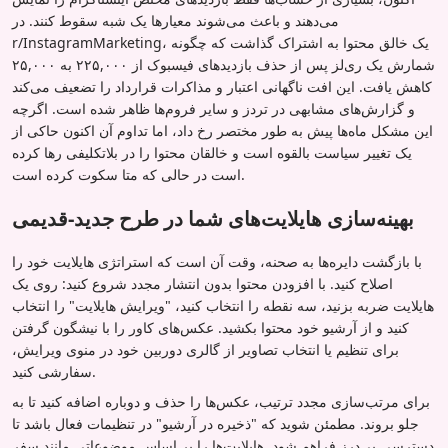
می‌دهند و باعث می‌شوند معیارها یک شبه سقوط کنند. در
r/InstagramMarketing، یک خالق محتوا به اشتراک گذاشت که چگونه
شمارش یک ری‌لز پس از حذف بازدیدهای فیسبوک از ۲۲۵,۰۰۰ به ۲۵,۰۰۰
کاهش یافت. این افت ناگهانی اعتبار و مذاکرات قرارداد را تضعیف می‌کند
و گزارش‌های مشابهی در تردز و سایر فروم‌ها ظاهر شده است. اگرچه
این مشکل ماه‌ها پیش به طور مختصر رخ داد، اما تداوم آن اکنون حاکی از
یک تغییر سیاست بالقوه است و خالقان محتوا را در بلاتکلیفی رها کرده
است در حالی که متا سکوت کرده است.
بهینه‌سازی هایلایت‌های شما در طرح جدید-قدیمی
با بازگشت دایره‌ها به صحنه، وقت آن است که استراتژی هایلایت خود را
اصلاح کنید. با افزودن محتوا بدون انتشار مجدد شروع کنید: روی یک
هایلایت ضربه بزنید، سه نقطه را انتخاب کنید، "ویرایش هایلایت" را انتخاب
کنید و از آرشیو خود محتوا بکشید. عکس‌های کاور را با نیشگون گرفتن
برای تنظیم یا انتخاب تصاویر از گالری دوربین خود در منوی ویرایش،
سفارشی کنید.
برای مرتب‌سازی مجدد ترتیب، عکس‌ها را حذف و دوباره اضافه کنید تا به
جلو بروند. مطمئن شوید که "ذخیره در آرشیو" در تنظیمات فعال باشد تا
دسترسی بی‌درز فراهم شود. هایلایت‌ها را بر اساس موضوعاتی مانند سفر