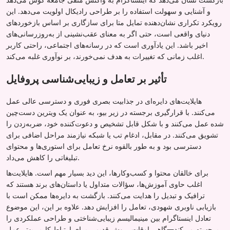
و آشنایی و سهولت استفاده را بر طراحی رادیکال اولویت می‌دهد. این
رویکرد تکراری نشان‌دهنده تمایل متا برای سازگاری بر اساس بازخوردهای
دنیای واقعی است، حتی اگر به معنای عقب‌نشینی از به‌روزرسانی‌های
اخیر باشد. این یادآوری است که در رسانه‌های اجتماعی، راحتی کاربر
اغلب زمانی که تغییرات به هدف نمی‌خورند، بر نوآوری غلبه می‌کند.
تأثیر بر تعامل و زیبایی‌شناسی پروفایل
هایلایت‌های دایره‌ای در جذابیت بصری فوری و دسترسی عالی عمل
می‌کنند. با قرارگیری برجسته در زیر بیو، به عنوان یک ویترین دست‌چین
شده عمل می‌کنند و با شکل قابل تشخیص و دعوت‌کننده خود، ضربه‌زدن را
تشویق می‌کنند. در مقابل، ادغام تب یا شبکه نیازمند مراحل اضافی برای
دسترسی بود و به طور بالقوه نرخ تعامل برای استوری‌ها و محتوای
تبلیغاتی را کاهش می‌داد.
برای خالقان محتوا و کسب‌وکارها، این دید بسیار مهم است. هایلایت‌ها
اغلب حاوی آموزش‌ها، سؤالات متداول یا داستان‌های برند هستند که
ترافیک و تبدیل را هدایت می‌کنند. بازگشت به دایره‌ها ممکن است با
بازیابی ناوبری شهودی، تعامل را افزایش دهد. علاوه بر این، این موضوع
تعادل اینستاگرام بین مینیمالیسم زیبایی‌شناختی و طراحی عملکردی را
برجسته می‌کند—گاهی اوقات، روش قدیمی برای ارتباط کاربر بهتر عمل