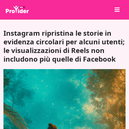
Condividi per vincere!
Instagram ripristina le storie in
Chi siamo
evidenza circolari per alcuni utenti;
le visualizzazioni di Reels non
Accedi
includono più quelle di Facebook
Iscriviti
Servizi
API
Termini
Blog