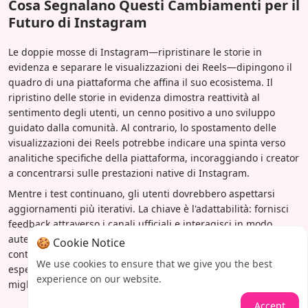
Cosa Segnalano Questi Cambiamenti per il
Futuro di Instagram
Le doppie mosse di Instagram—ripristinare le storie in
evidenza e separare le visualizzazioni dei Reels—dipingono il
quadro di una piattaforma che affina il suo ecosistema. Il
ripristino delle storie in evidenza dimostra reattività al
sentimento degli utenti, un cenno positivo a uno sviluppo
guidato dalla comunità. Al contrario, lo spostamento delle
visualizzazioni dei Reels potrebbe indicare una spinta verso
analitiche specifiche della piattaforma, incoraggiando i creator
a concentrarsi sulle prestazioni native di Instagram.
Mentre i test continuano, gli utenti dovrebbero aspettarsi
aggiornamenti più iterativi. La chiave è l'adattabilità: fornisci
feedback attraverso i canali ufficiali e interagisci in modo
autentico. In definitiva, questi cambiamenti sottolineano la
🍪 Cookie Notice
continua ricerca di Instagram di bilanciare innovazione ed
We use cookies to ensure that we give you the best
esperienza utente, dove a volte, tornare ai cerchi è il modo
experience on our website.
migliore per andare avanti.
Accept