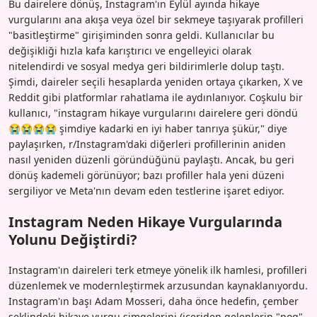
Bu dairelere dönüş, Instagram'ın Eylül ayında hikaye
vurgularını ana akışa veya özel bir sekmeye taşıyarak profilleri
"basitleştirme" girişiminden sonra geldi. Kullanıcılar bu
değişikliği hızla kafa karıştırıcı ve engelleyici olarak
nitelendirdi ve sosyal medya geri bildirimlerle dolup taştı.
Şimdi, daireler seçili hesaplarda yeniden ortaya çıkarken, X ve
Reddit gibi platformlar rahatlama ile aydınlanıyor. Coşkulu bir
kullanıcı, "instagram hikaye vurgularını dairelere geri döndü
😭😭😭😭 şimdiye kadarki en iyi haber tanrıya şükür," diye
paylaşırken, r/Instagram'daki diğerleri profillerinin aniden
nasıl yeniden düzenli göründüğünü paylaştı. Ancak, bu geri
dönüş kademeli görünüyor; bazı profiller hala yeni düzeni
sergiliyor ve Meta'nın devam eden testlerine işaret ediyor.
Instagram Neden Hikaye Vurgularında
Yolunu Değiştirdi?
Instagram'ın daireleri terk etmeye yönelik ilk hamlesi, profilleri
düzenlemek ve modernleştirmek arzusundan kaynaklanıyordu.
Instagram'ın başı Adam Mosseri, daha önce hedefin, çember
şeklindeki hikaye vurgu simgelerini (içeriden gelenlerin "pog"