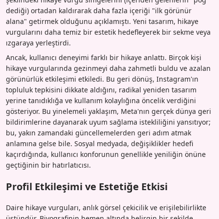
dediği) ortadan kaldırarak daha fazla içeriği "ilk görünür
alana" getirmek olduğunu açıklamıştı. Yeni tasarım, hikaye
vurgularını daha temiz bir estetik hedefleyerek bir sekme veya
ızgaraya yerleştirdi.
Ancak, kullanıcı deneyimi farklı bir hikaye anlattı. Birçok kişi
hikaye vurgularında gezinmeyi daha zahmetli buldu ve azalan
görünürlük etkileşimi etkiledi. Bu geri dönüş, Instagram'ın
topluluk tepkisini dikkate aldığını, radikal yeniden tasarım
yerine tanıdıklığa ve kullanım kolaylığına öncelik verdiğini
gösteriyor. Bu yinelemeli yaklaşım, Meta'nın gerçek dünya geri
bildirimlerine dayanarak uyum sağlama istekliliğini yansıtıyor;
bu, yakın zamandaki güncellemelerden geri adım atmak
anlamına gelse bile. Sosyal medyada, değişiklikler hedefi
kaçırdığında, kullanıcı konforunun genellikle yeniliğin önüne
geçtiğinin bir hatırlatıcısı.
Profil Etkileşimi ve Estetiğe Etkisi
Daire hikaye vurguları, anlık görsel çekicilik ve erişilebilirlikte
üstündür. Biyografinin hemen altında belirgin bir şekilde