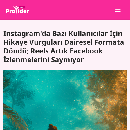
Paylaş, Kazan!
Instagram'da Bazı Kullanıcılar İçin
Hakkımızda
Hikaye Vurguları Dairesel Formata
Döndü; Reels Artık Facebook
Giriş Yap
İzlenmelerini Saymıyor
Kayıt Ol
Hizmetler
API
Şartlar
Blog