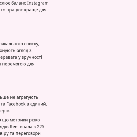
еслює баланс Instagram
сто працює краще для
тикального списку,
онують огляд з
перевага у зручності
ня перемогою для
ільше не агрегують
 та Facebook в єдиний,
ерів.
з що метрики різко
ядів Reel впала з 225
овіру та переговори