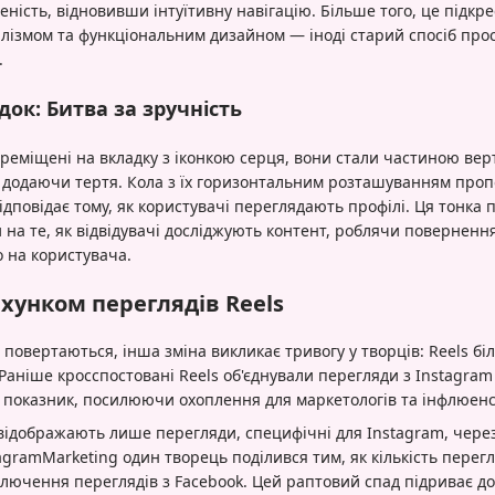
ність, відновивши інтуїтивну навігацію. Більше того, це підкр
лізмом та функціональним дизайном — іноді старий спосіб про
.
ок: Битва за зручність
реміщені на вкладку з іконкою серця, вони стали частиною вер
 додаючи тертя. Кола з їх горизонтальним розташуванням проп
дповідає тому, як користувачі переглядають профілі. Ця тонка 
 на те, як відвідувачі досліджують контент, роблячи повернен
о на користувача.
хунком переглядів Reels
 повертаються, інша зміна викликає тривогу у творців: Reels б
Раніше кросспостовані Reels об'єднували перегляди з Instagram
показник, посилюючи охоплення для маркетологів та інфлюенс
 відображають лише перегляди, специфічні для Instagram, чере
tagramMarketing один творець поділився тим, як кількість перегл
иключення переглядів з Facebook. Цей раптовий спад підриває д