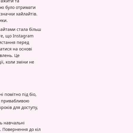
тажити та
ою було отримати
значки хайлайтів.
ики.
йлайтами стала більш
те, що Instagram
ристання перед
атися на основі
овлень. Це
ї, коли зміни не
і помітно під біо,
, привабливою
кроків для доступу,
ть навчальні
ї. Повернення до кіл