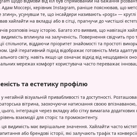
gram щодо відмови від кіл був спрямований на бажання розван
. Адам Моссері, керівник Instagram, раніше пояснював, що мет
 згину», усунувши те, що інсайдери називають «pogs» — круглі 
ав хайлайти на вкладці або в сітці, прагнучи до чистішої естет
чів розповів іншу історію. Багато хто виявив, що навігація ха
 видимість вплинула на залученість. Повернення свідчить про 
ції спільноти, віддаючи пріоритет знайомості та простоті вико
м. Цей ітеративний підхід відображає готовність Meta адаптув
еального світу, навіть якщо це означає відхід від нещодавніх он
іальних мережах комфорт користувача часто переважає інноваці
еність та естетику профілю
 у негайній візуальній привабливості та доступності. Розташован
ураторська вітрина, заохочуючи натискання своєю впізнаваною
 цього, інтеграція через вкладку або сітку вимагала додаткових 
івень взаємодії для сторіс та промоконтенту.
ів ця видимість має вирішальне значення. Хайлайти часто містя
питання або брендові історії, які залучають трафік та конверсі