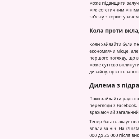
може підвищити залуче
між естетичним мініма
зв'язку з користувачем
Кола проти вклад
Коли хайлайти були пе
економлячи місце, але
першого погляду, що ві
може суттєво вплинути
дизайну, орієнтованог
Дилема з підра
Поки хайлайти радісно
перегляди з Facebook. 
вражаючий загальний 
Тепер багато акаунтів
впали за ніч. На r/Ins
000 до 25 000 після в