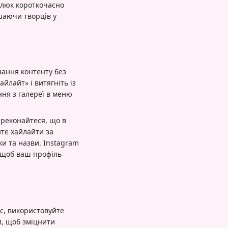
 глюк короткочасно
ишаючи творців у
вання контенту без
айлайт» і витягніть із
ня з галереї в меню
ереконайтеся, що в
йте хайлайти за
и та назви. Instagram
, щоб ваш профіль
с, використовуйте
и, щоб зміцнити