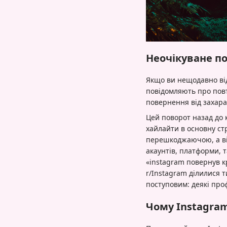
Неочікуване по
Якщо ви нещодавно від
повідомляють про повт
повернення від захара
Цей поворот назад до 
хайлайти в основну ст
перешкоджаючою, а від
акаунтів, платформи, 
«instagram повернув к
r/Instagram ділилися 
поступовим: деякі про
Чому Instagram