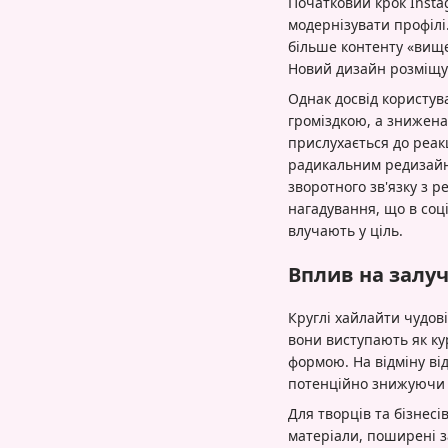
Початковий крок Insta
модернізувати профілі
більше контенту «вище
Новий дизайн розміщув
Однак досвід користува
громіздкою, а знижена
прислухається до реак
радикальним редизайно
зворотного зв'язку з р
нагадування, що в соц
влучають у ціль.
Вплив на залуч
Круглі хайлайти чудові
вони виступають як к
формою. На відміну від
потенційно знижуючи р
Для творців та бізнес
матеріали, поширені за