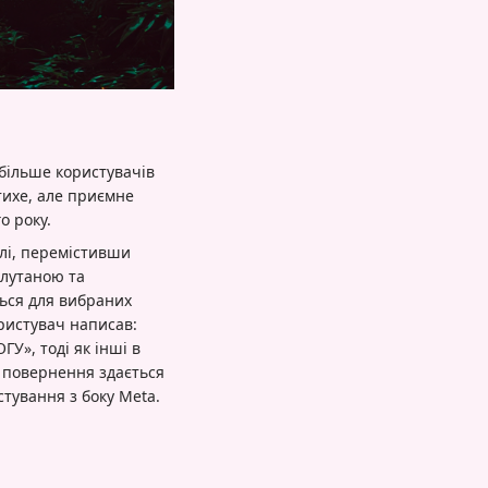
 більше користувачів
тихе, але приємне
о року.
ілі, перемістивши
плутаною та
ться для вибраних
ористувач написав:
У», тоді як інші в
е повернення здається
тування з боку Meta.