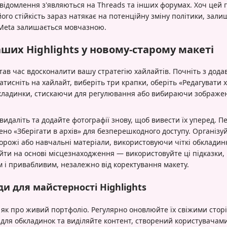
повідомлення з'являються на Threads та інших форумах. Хоч цей
 його стійкість зараз натякає на потенційну зміну політики, зал
 Meta залишається мовчазною.
ших Highlights у новому-старому макеті
тав час вдосконалити вашу стратегію хайлайтів. Почніть з дода
натисніть на хайлайт, виберіть три крапки, оберіть «Редагувати х
бкладинки, стискаючи для регулювання або вибираючи зображен
видаліть та додайте фотографії знову, щоб вивести їх уперед. П
но «Зберігати в архів» для безперешкодного доступу. Організу
орожі або навчальні матеріали, використовуючи чіткі обкладинк
йти на основі місцезнаходження — використовуйте ці підказки
і привабливим, незалежно від коректування макету.
и для майстерності Highlights
як про живий портфоліо. Регулярно оновлюйте їх свіжими сторі
для обкладинок та виділяйте контент, створений користувачам