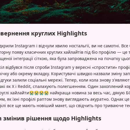
вернення круглих Highlights
крили Instagram і відчули хвилю ностальгії, ви не самотні. Все
орну появу класичних круглих хайлайтів під біо профілю — це 
щеної інтеграції сіткою, яка була запроваджена на початку цьог
кіл відбувся після спроби Instagram у вересні «спростити» проф
річку або окрему вкладку. Користувачі швидко назвали зміну за
гуки залили соціальні мережі. Тепер, коли кола знову з'являю
такі як X і Reddit, спалахують полегшенням. Один захоплений к
руглі хайлайти😭😭😭😭 найкраща новина за весь час, дякую БОГ
тим, як їхні профілі раптом знову виглядають акуратно. Однак ц
філі все ще мають новіший макет, що свідчить про триваюче тес
 змінив рішення щодо Highlights