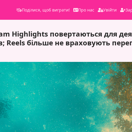
Поділися, щоб виграти!
Про нас
Увійти
За
ram Highlights повертаються для де
; Reels більше не враховують пере