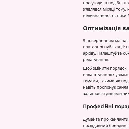
про угоди, а подібні 
з'являвся місяці тому,
невизначеності, поки
Оптимізація ва
З поверненням кіл нас
повторної публікації: 
архіву. Налаштуйте о
редагування.
Щоб змінити порядок, 
налаштуваннях увімкне
темами, такими як под
навіть пропонує хайла
залишався динамічним 
Професійні порад
Думайте про хайлайти 
послідовний брендинг 