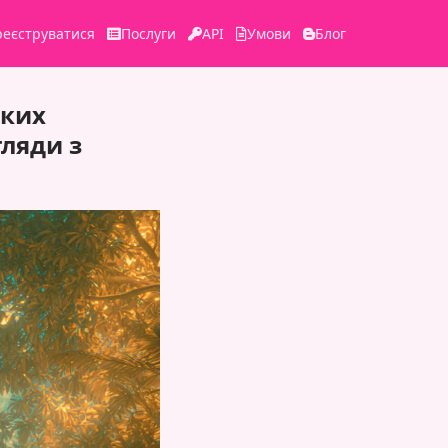
реєструватися
Послуги
API
Умови
Блог
яких
гляди з