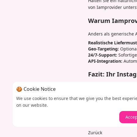
Halten Sie ein natürlic
von Iamprovider unterst
Warum Iamprovid
Anders als generische A
Realistische Liefermust
Geo-Targeting:
Optional
24/7-Support:
Sofortige
API-Integration:
Automa
Fazit: Ihr Inst
Instant Instagram-Like
🍪 Cookie Notice
durchbrechen. Kombinie
We use cookies to ensure that we give you the best experi
exponentiellem Wachstu
on our website.
nutzen Sie das schnellst
Accep
Zurück