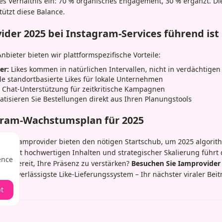
hes Verhältnis ein: 70 % organisches Engagement, 30 % ergänzt. Di
ützt diese Balance.
er 2025 bei Instagram-Services führend ist
nbieter bieten wir plattformspezifische Vorteile:
er:
Likes kommen in natürlichen Intervallen, nicht in verdächtigen
e standortbasierte Likes für lokale Unternehmen
 Chat-Unterstützung für zeitkritische Kampagnen
tisieren Sie Bestellungen direkt aus Ihren Planungstools
agram-Wachstumsplan für 2025
s von Iamprovider bieten den nötigen Startschub, um 2025 algorit
rt mit hochwertigen Inhalten und strategischer Skalierung führt 
ence
m. Bereit, Ihre Präsenz zu verstärken?
Besuchen Sie Iamprovider
e, zuverlässigste Like-Lieferungssystem – Ihr nächster viraler Beit
t