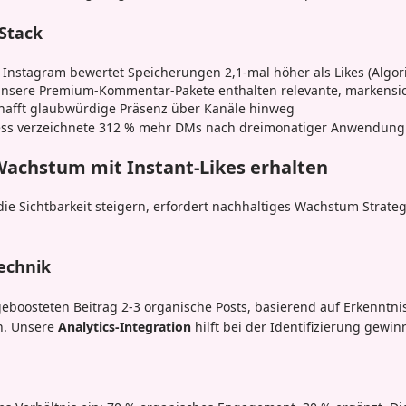
Stack
Instagram bewertet Speicherungen 2,1-mal höher als Likes (Algo
nsere Premium-Kommentar-Pakete enthalten relevante, markensic
hafft glaubwürdige Präsenz über Kanäle hinweg
ess verzeichnete 312 % mehr DMs nach dreimonatiger Anwendung 
achstum mit Instant-Likes erhalten
ie Sichtbarkeit steigern, erfordert nachhaltiges Wachstum Strateg
echnik
 geboosteten Beitrag 2-3 organische Posts, basierend auf Erkenntn
en. Unsere
Analytics-Integration
hilft bei der Identifizierung gew