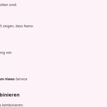
itten sind:
5 zeigen, dass Nano-
rung von
am-Views
-Service
binieren
es kombinieren: