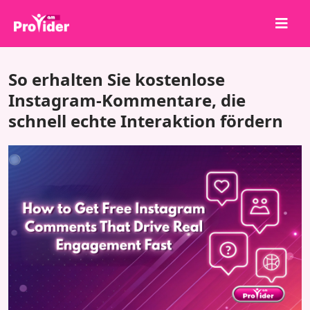
Teile, um zu gewinnen!
So erhalten Sie kostenlose
Über uns
Instagram-Kommentare, die
schnell echte Interaktion fördern
Anmelden
Registrieren
Dienstleistungen
API
Bedingungen
Blog