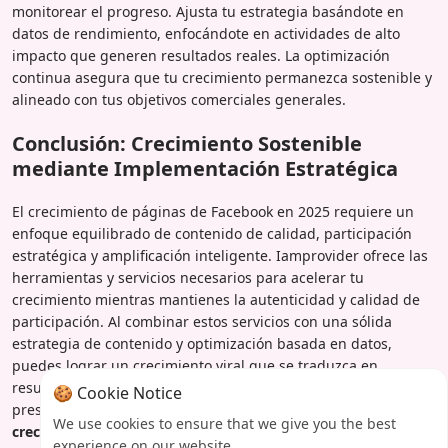
monitorear el progreso. Ajusta tu estrategia basándote en
datos de rendimiento, enfocándote en actividades de alto
impacto que generen resultados reales. La optimización
continua asegura que tu crecimiento permanezca sostenible y
alineado con tus objetivos comerciales generales.
Conclusión: Crecimiento Sostenible
mediante Implementación Estratégica
El crecimiento de páginas de Facebook en 2025 requiere un
enfoque equilibrado de contenido de calidad, participación
estratégica y amplificación inteligente. Iamprovider ofrece las
herramientas y servicios necesarios para acelerar tu
crecimiento mientras mantienes la autenticidad y calidad de
participación. Al combinar estos servicios con una sólida
estrategia de contenido y optimización basada en datos,
puedes lograr un crecimiento viral que se traduzca en
resultados comerciales reales. ¿Listo para transformar tu
🍪 Cookie Notice
presencia en Facebook?
Explora las soluciones integrales de
We use cookies to ensure that we give you the best
crecimiento de Iamprovider
y comienza a construir la
experience on our website.