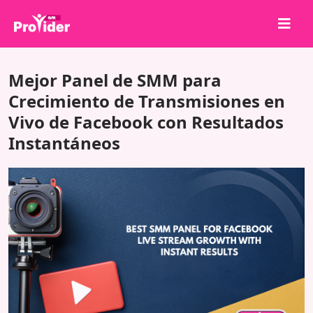
¡Comparte para ganar!
Mejor Panel de SMM para
Sobre nosotros
Crecimiento de Transmisiones en
Vivo de Facebook con Resultados
Iniciar sesión
Instantáneos
Registrarse
Servicios
API
Términos
Blog