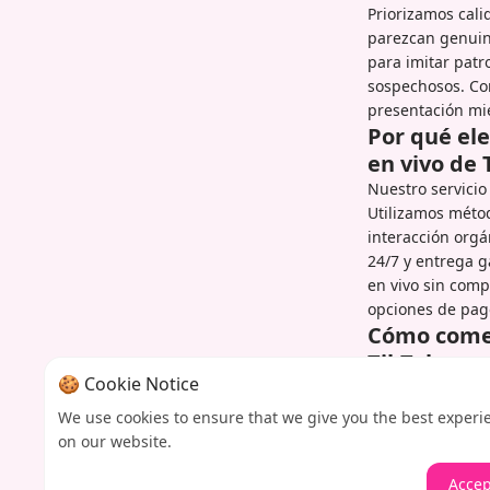
Priorizamos cali
parezcan genuin
para imitar patr
sospechosos. Co
presentación mi
Por qué el
en vivo de 
Nuestro servicio
Utilizamos méto
interacción orgá
24/7 y entrega g
en vivo sin comp
opciones de pago
Cómo comen
TikTok
🍪 Cookie Notice
Comienza selecc
completar el ráp
We use cookies to ensure that we give you the best experi
vivo y la hora p
on our website.
entregando comen
Accep
de nuestro pane