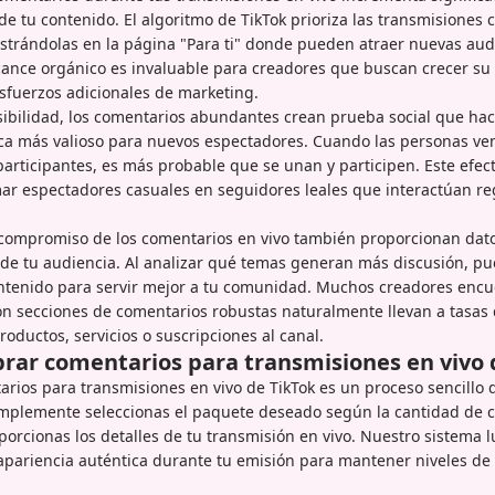
de tu contenido. El algoritmo de TikTok prioriza las transmisiones c
trándolas en la página "Para ti" donde pueden atraer nuevas audi
cance orgánico es invaluable para creadores que buscan crecer su
sfuerzos adicionales de marketing.
isibilidad, los comentarios abundantes crean prueba social que ha
ca más valioso para nuevos espectadores. Cuando las personas ven
rticipantes, es más probable que se unan y participen. Este efect
ar espectadores casuales en seguidores leales que interactúan r
 compromiso de los comentarios en vivo también proporcionan dato
 de tu audiencia. Al analizar qué temas generan más discusión, pu
ontenido para servir mejor a tu comunidad. Muchos creadores encu
on secciones de comentarios robustas naturalmente llevan a tasas
roductos, servicios o suscripciones al canal.
ar comentarios para transmisiones en vivo 
ios para transmisiones en vivo de TikTok es un proceso sencillo 
implemente seleccionas el paquete deseado según la cantidad de 
porcionas los detalles de tu transmisión en vivo. Nuestro sistema 
pariencia auténtica durante tu emisión para mantener niveles de 