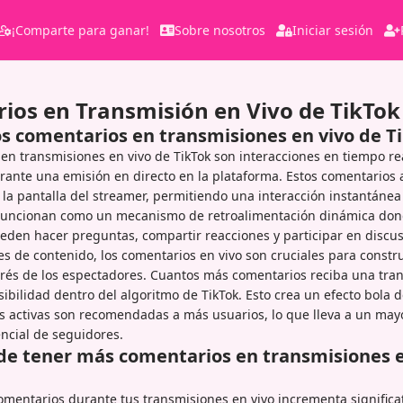
¡Comparte para ganar!
Sobre nosotros
Iniciar sesión
ios en Transmisión en Vivo de TikTok
os comentarios en transmisiones en vivo de T
en transmisiones en vivo de TikTok son interacciones en tiempo rea
rante una emisión en directo en la plataforma. Estos comentarios
la pantalla del streamer, permitiendo una interacción instantánea
 Funcionan como un mecanismo de retroalimentación dinámica don
den hacer preguntas, compartir reacciones y participar en discus
es de contenido, los comentarios en vivo son cruciales para constr
rés de los espectadores. Cuantos más comentarios reciba una tran
sibilidad dentro del algoritmo de TikTok. Esto crea un efecto bola 
s activas son recomendadas a más usuarios, lo que lleva a un may
ncial de seguidores.
 de tener más comentarios en transmisiones e
mentarios durante tus transmisiones en vivo incrementa significa