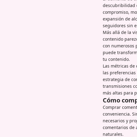
descubribilidad 
compromiso, mos
expansión de al
seguidores sin e
Más allá de la v
contenido parez
con numerosos pa
puede transform
tu contenido.
Las métricas de
las preferencias
estrategia de c
transmisiones c
más altas para p
Cómo compr
Comprar comentar
conveniencia. S
necesarios y pro
comentarios de a
naturales.