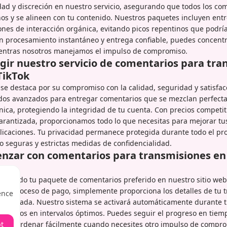
dad y discreción en nuestro servicio, asegurando que todos los co
os y se alineen con tu contenido. Nuestros paquetes incluyen ent
ones de interacción orgánica, evitando picos repentinos que podrí
n procesamiento instantáneo y entrega confiable, puedes concentr
entras nosotros manejamos el impulso de compromiso.
egir nuestro servicio de comentarios para tr
TikTok
 se destaca por su compromiso con la calidad, seguridad y satisfacc
dos avanzados para entregar comentarios que se mezclan perfect
nica, protegiendo la integridad de tu cuenta. Con precios competit
arantizada, proporcionamos todo lo que necesitas para mejorar tu
licaciones. Tu privacidad permanece protegida durante todo el pr
 seguras y estrictas medidas de confidencialidad.
zar con comentarios para transmisiones en 
ionando tu paquete de comentarios preferido en nuestro sitio we
ido proceso de pago, simplemente proporciona los detalles de tu 
ence
rogramada. Nuestro sistema se activará automáticamente durante t
tarios en intervalos óptimos. Puedes seguir el progreso en tiemp
t
l y reordenar fácilmente cuando necesites otro impulso de compr