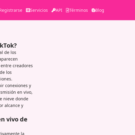
Registrarse
Servicios
API
Términos
Blog
ikTok?
l de los
 aparecen
 entre creadores
de los
iones.
uir conexiones y
smisión en vivo,
de nieve donde
or alcance y
n vivo de
tivamente la