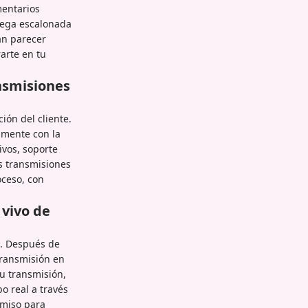
mentarios
rega escalonada
an parecer
arte en tu
ansmisiones
ión del cliente.
amente con la
ivos, soporte
s transmisiones
oceso, con
vivo de
b. Después de
transmisión en
u transmisión,
o real a través
omiso para