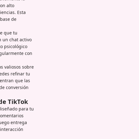
on alto
encias. Esta
 base de
ce que tu
 un chat activo
o psicológico
egularmente con
s valiosos sobre
edes refinar tu
entran que las
 de conversión
de TikTok
diseñado para tu
comentarios
luego entrega
interacción