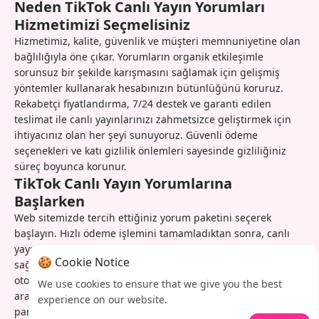
Neden TikTok Canlı Yayın Yorumları
Hizmetimizi Seçmelisiniz
Hizmetimiz, kalite, güvenlik ve müşteri memnuniyetine olan
bağlılığıyla öne çıkar. Yorumların organik etkileşimle
sorunsuz bir şekilde karışmasını sağlamak için gelişmiş
yöntemler kullanarak hesabınızın bütünlüğünü koruruz.
Rekabetçi fiyatlandırma, 7/24 destek ve garanti edilen
teslimat ile canlı yayınlarınızı zahmetsizce geliştirmek için
ihtiyacınız olan her şeyi sunuyoruz. Güvenli ödeme
seçenekleri ve katı gizlilik önlemleri sayesinde gizliliğiniz
süreç boyunca korunur.
TikTok Canlı Yayın Yorumlarına
Başlarken
Web sitemizde tercih ettiğiniz yorum paketini seçerek
başlayın. Hızlı ödeme işlemini tamamladıktan sonra, canlı
yayın detaylarınızı ve planlanan yayın zamanınızı
🍪 Cookie Notice
sağlamanız yeterlidir. Sistemimiz yayınınız sırasında
otomatik olarak devreye girerek yorumları en uygun
We use cookies to ensure that we give you the best
aralıklarla gönderir. Gerçek zamanlı ilerlemeyi kontrol
experience on our website.
panelimizden takip edebilir ve gelecek yayınlar için başka