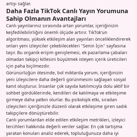
artışı sağlar.
Daha Fazla TikTok Canlı Yayın Yorumuna
Sahip Olmanın Avantajları
Canlı yayınlarınız sırasında artan yorumlar, içeriğinizin
keşfedilebilirliğini önemli ölçüde artırır. TikTok'un
algoritması, yüksek etkileşim alan yayınları önceliklendirerek
onları yeni izleyiciler çekebilecekleri "Senin İçin" sayfasına
taşır. Bu organik erişim genişlemesi, ek pazarlama çabaları
olmadan takipçi kitlesini büyütmek isteyen içerik üreticileri
için paha biçilmezdir.
Görünürlüğün ötesinde, bol miktarda yorum, içeriğinizin
yeni izleyicilere daha değerli görünmesini sağlayan sosyal
kanıt oluşturur. İnsanlar çok sayıda katılımcıyla dolu aktif bir
sohbet gördüklerinde, kendileri de katılmaya ve etkileşime
girmeye daha yatkın olurlar. Bu psikolojik etki, sıradan
izleyicileri içeriğinizle düzenli olarak etkileşime giren sadık
takipçilere dönüştürebilir.
Canlı yorumlardan elde edilen etkileşim metrikleri, izleyici
tercihleri hakkında değerli veriler sağlar. En çok tartışma
yaratan konuları analiz ederek, topluluğunuza daha iyi