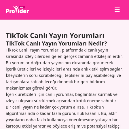
Paylaş, Kazan!
TikTok Canlı Yayın Yorumları
Hakkımızda
TikTok Canlı Yayın Yorumları Nedir?
Giriş Yap
TikTok Canlı Yayın Yorumları, platformdaki canlı yayın
sırasında izleyicilerden gelen gerçek zamanlı etkileşimlerdir.
Kayıt Ol
Bu yorumlar doğrudan yayıncının ekranında görünerek
içerik üreticileri ve izleyicileri arasında anlık etkileşim sağlar.
Hizmetler
İzleyicilerin soru sorabileceği, tepkilerini paylaşabileceği ve
API
tartışmalara katılabileceği dinamik bir geri bildirim
mekanizması görevi görür.
Şartlar
İçerik üreticileri için canlı yorumlar, bağlantılar kurmak ve
izleyici ilgisini sürdürmek açısından kritik öneme sahiptir.
Blog
Bir canlı yayın ne kadar çok yorum alırsa, TikTok'un
algoritmasında o kadar fazla görünürlük kazanır. Bu, aktif
yayınların daha fazla kullanıcıya önerilmesine yol açan bir
kartopu etkisi yaratır ve böylece erişim ve potansiyel takipçi