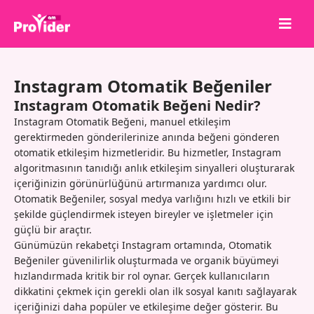
Paylaş, Kazan!
Instagram Otomatik Beğeniler
Hakkımızda
Instagram Otomatik Beğeni Nedir?
Giriş Yap
Instagram Otomatik Beğeni, manuel etkileşim
gerektirmeden gönderilerinize anında beğeni gönderen
Kayıt Ol
otomatik etkileşim hizmetleridir. Bu hizmetler, Instagram
algoritmasının tanıdığı anlık etkileşim sinyalleri oluşturarak
Hizmetler
içeriğinizin görünürlüğünü artırmanıza yardımcı olur.
API
Otomatik Beğeniler, sosyal medya varlığını hızlı ve etkili bir
şekilde güçlendirmek isteyen bireyler ve işletmeler için
Şartlar
güçlü bir araçtır.
Günümüzün rekabetçi Instagram ortamında, Otomatik
Blog
Beğeniler güvenilirlik oluşturmada ve organik büyümeyi
hızlandırmada kritik bir rol oynar. Gerçek kullanıcıların
dikkatini çekmek için gerekli olan ilk sosyal kanıtı sağlayarak
içeriğinizi daha popüler ve etkileşime değer gösterir. Bu