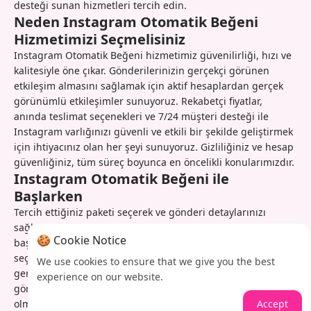
desteği sunan hizmetleri tercih edin.
Neden Instagram Otomatik Beğeni
Hizmetimizi Seçmelisiniz
Instagram Otomatik Beğeni hizmetimiz güvenilirliği, hızı ve
kalitesiyle öne çıkar. Gönderilerinizin gerçekçi görünen
etkileşim almasını sağlamak için aktif hesaplardan gerçek
görünümlü etkileşimler sunuyoruz. Rekabetçi fiyatlar,
anında teslimat seçenekleri ve 7/24 müşteri desteği ile
Instagram varlığınızı güvenli ve etkili bir şekilde geliştirmek
için ihtiyacınız olan her şeyi sunuyoruz. Gizliliğiniz ve hesap
güvenliğiniz, tüm süreç boyunca en öncelikli konularımızdır.
Instagram Otomatik Beğeni ile
Başlarken
Tercih ettiğiniz paketi seçerek ve gönderi detaylarınızı
sağlayarak Instagram gönderilerinizi bugün güçlendirmeye
🍪 Cookie Notice
başlayın. Sistemimiz siparişleri anında işler ve beğenileri
seçtiğiniz programa göre iletir. Siparişinizin ilerlemesini
We use cookies to ensure that we give you the best
gerçek zamanlı olarak takip edebilir ve sonuçları
experience on our website.
görebilirsiniz; destek ekibimiz her türlü sorunuzda yardımcı
Accept
olmak için hazırdır. Gelecekteki içerik ihtiyaçlarınız için