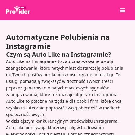
Udostępnij, aby wygrać!
Automatyczne Polubienia na
O nas
Instagramie
Zaloguj się
Czym są Auto Like na Instagramie?
Auto Like na Instagramie to zautomatyzowane usługi
Zarejestruj się
zaangażowania, które natychmiast dostarczają polubienia
Usługi
do Twoich postów bez konieczności ręcznej interakcji. Te
usługi pomagają zwiększyć widoczność Twoich treści
API
poprzez generowanie natychmiastowych sygnałów
zaangażowania, które rozpoznaje algorytm Instagrama.
Warunki
Auto Like to potężne narzędzie dla osób i firm, które chcą
Blog
szybko i skutecznie poprawić swoją obecność w mediach
społecznościowych.
W dzisiejszym konkurencyjnym środowisku Instagrama,
Auto Like odgrywają kluczową rolę w budowaniu
wiarygodności i przyspieszaniu organicznego wzrostu.