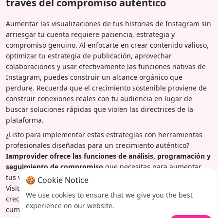
través del compromiso auténtico
Aumentar las visualizaciones de tus historias de Instagram sin
arriesgar tu cuenta requiere paciencia, estrategia y
compromiso genuino. Al enfocarte en crear contenido valioso,
optimizar tu estrategia de publicación, aprovechar
colaboraciones y usar efectivamente las funciones nativas de
Instagram, puedes construir un alcance orgánico que
perdure. Recuerda que el crecimiento sostenible proviene de
construir conexiones reales con tu audiencia en lugar de
buscar soluciones rápidas que violen las directrices de la
plataforma.
¿Listo para implementar estas estrategias con herramientas
profesionales diseñadas para un crecimiento auténtico?
Iamprovider ofrece las funciones de análisis, programación y
seguimiento de compromiso
que necesitas para aumentar
tus visualizaciones de historias de manera segura y efectiva.
🍪 Cookie Notice
Visita Iamprovider hoy para acceder a recursos que apoyan el
We use cookies to ensure that we give you the best
crecimiento sostenible de Instagram mientras mantienes el
experience on our website.
cumplimiento de la plataforma.