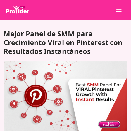
¡Comparte para ganar!
Mejor Panel de SMM para
Sobre nosotros
Crecimiento Viral en Pinterest con
Resultados Instantáneos
Iniciar sesión
Registrarse
Servicios
API
Términos
Blog