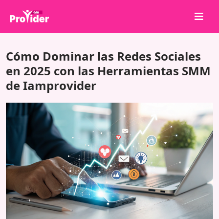
¡Comparte para ganar!
Cómo Dominar las Redes Sociales
Sobre nosotros
en 2025 con las Herramientas SMM
de Iamprovider
Iniciar sesión
Registrarse
Servicios
API
Términos
Blog