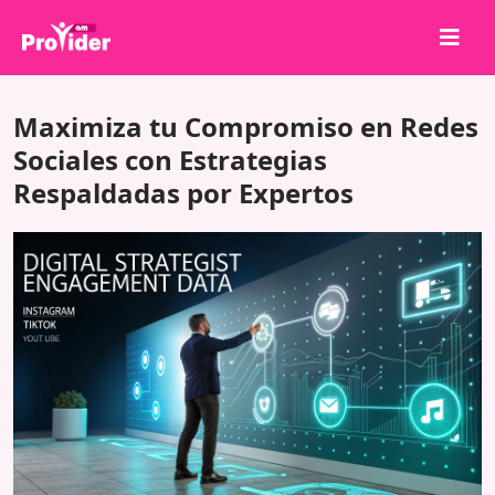
¡Comparte para ganar!
Maximiza tu Compromiso en Redes
Sobre nosotros
Sociales con Estrategias
Respaldadas por Expertos
Iniciar sesión
Registrarse
Servicios
API
Términos
Blog