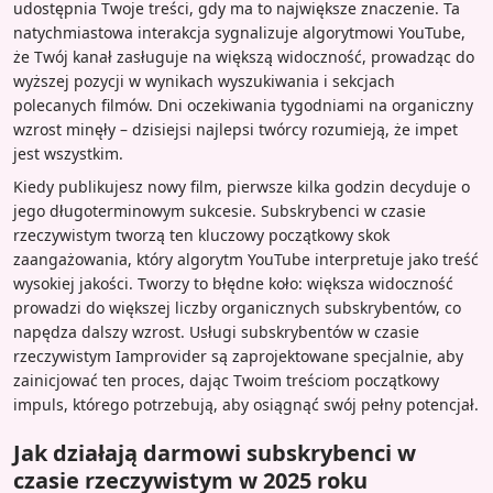
udostępnia Twoje treści, gdy ma to największe znaczenie. Ta
natychmiastowa interakcja sygnalizuje algorytmowi YouTube,
że Twój kanał zasługuje na większą widoczność, prowadząc do
wyższej pozycji w wynikach wyszukiwania i sekcjach
polecanych filmów. Dni oczekiwania tygodniami na organiczny
wzrost minęły – dzisiejsi najlepsi twórcy rozumieją, że impet
jest wszystkim.
Kiedy publikujesz nowy film, pierwsze kilka godzin decyduje o
jego długoterminowym sukcesie. Subskrybenci w czasie
rzeczywistym tworzą ten kluczowy początkowy skok
zaangażowania, który algorytm YouTube interpretuje jako treść
wysokiej jakości. Tworzy to błędne koło: większa widoczność
prowadzi do większej liczby organicznych subskrybentów, co
napędza dalszy wzrost. Usługi subskrybentów w czasie
rzeczywistym Iamprovider są zaprojektowane specjalnie, aby
zainicjować ten proces, dając Twoim treściom początkowy
impuls, którego potrzebują, aby osiągnąć swój pełny potencjał.
Jak działają darmowi subskrybenci w
czasie rzeczywistym w 2025 roku