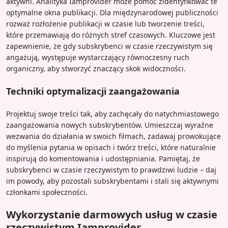
aktywni. Analityka Iamprovider może pomóc zidentyfikować te
optymalne okna publikacji. Dla międzynarodowej publiczności
rozważ rozłożenie publikacji w czasie lub tworzenie treści,
które przemawiają do różnych stref czasowych. Kluczowe jest
zapewnienie, że gdy subskrybenci w czasie rzeczywistym się
angażują, występuje wystarczający równoczesny ruch
organiczny, aby stworzyć znaczący skok widoczności.
Techniki optymalizacji zaangażowania
Projektuj swoje treści tak, aby zachęcały do natychmiastowego
zaangażowania nowych subskrybentów. Umieszczaj wyraźne
wezwania do działania w swoich filmach, zadawaj prowokujące
do myślenia pytania w opisach i twórz treści, które naturalnie
inspirują do komentowania i udostępniania. Pamiętaj, że
subskrybenci w czasie rzeczywistym to prawdziwi ludzie – daj
im powody, aby pozostali subskrybentami i stali się aktywnymi
członkami społeczności.
Wykorzystanie darmowych usług w czasie
rzeczywistym Iamprovider