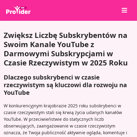
Udostępnij, aby wygrać!
Zwiększ Liczbę Subskrybentów na
O nas
Swoim Kanale YouTube z
Darmowymi Subskrypcjami w
Zaloguj się
Czasie Rzeczywistym w 2025 Roku
Zarejestruj się
Usługi
Dlaczego subskrybenci w czasie
rzeczywistym są kluczowi dla rozwoju na
API
YouTube
Warunki
W konkurencyjnym krajobrazie 2025 roku subskrybenci w
Blog
czasie rzeczywistym stali się krwią życia udanych kanałów
YouTube. W przeciwieństwie do statycznych liczb
obserwujących, zaangażowanie w czasie rzeczywistym
oznacza, że Twoja publiczność aktywnie ogląda, komentuje i