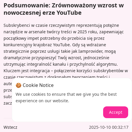
Podsumowanie: Zrównoważony wzrost w
nowoczesnej erze YouTube
Subskrybenci w czasie rzeczywistym reprezentują potężne
narzędzie w arsenale twórcy treści w 2025 roku, zapewniając
początkowy impet potrzebny do przebicia się przez
konkurencyjny krajobraz YouTube. Gdy są wdrażane
strategicznie poprzez usługi takie jak Iamprovider, mogą
dramatycznie przyspieszyć Twój wzrost, jednocześnie
utrzymując integralność kanału i przychylność algorytmu.
Kluczem jest integracja – połączenie korzyści subskrybentów w
czasie rzeczywistym z doskonałym tworzeniem treści i
autentycznym zaangażowaniem publiczności. Gotowy, aby
🍪 Cookie Notice
przekształcić swoją obecność na YouTube? Odkryj rozwiązania
We use cookies to ensure that we give you the best
subskrybentów w czasie rzeczywistym Iamprovider już dziś i
experience on our website.
zacznij budować publiczność, na jaką zasługują Twoje treści.
Accept
Wstecz
2025-10-10 00:32:17