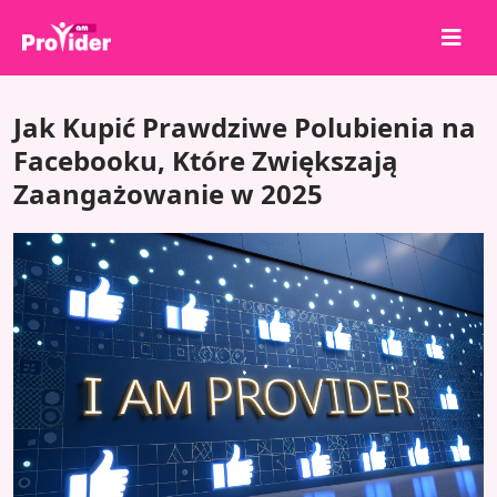
Udostępnij, aby wygrać!
Jak Kupić Prawdziwe Polubienia na
O nas
Facebooku, Które Zwiększają
Zaangażowanie w 2025
Zaloguj się
Zarejestruj się
Usługi
API
Warunki
Blog