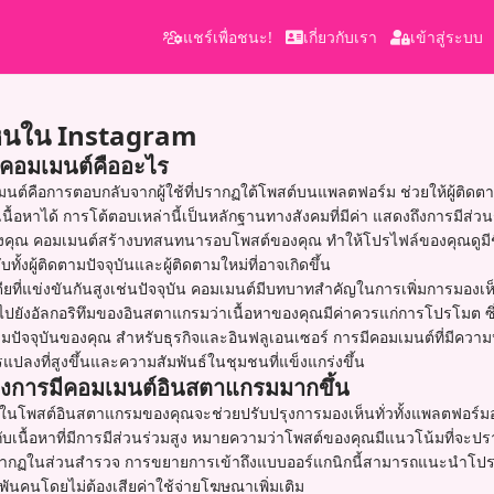
แชร์เพื่อชนะ!
เกี่ยวกับเรา
เข้าสู่ระบบ
ห็นใน Instagram
คอมเมนต์คืออะไร
ต์คือการตอบกลับจากผู้ใช้ที่ปรากฏใต้โพสต์บนแพลตฟอร์ม ช่วยให้ผู้ติดตาม
างเนื้อหาได้ การโต้ตอบเหล่านี้เป็นหลักฐานทางสังคมที่มีค่า แสดงถึงการมีส
งคุณ คอมเมนต์สร้างบทสนทนารอบโพสต์ของคุณ ทำให้โปรไฟล์ของคุณดูมีช
ั้งผู้ติดตามปัจจุบันและผู้ติดตามใหม่ที่อาจเกิดขึ้น
ยที่แข่งขันกันสูงเช่นปัจจุบัน คอมเมนต์มีบทบาทสำคัญในการเพิ่มการมองเห
ไปยังอัลกอริทึมของอินสตาแกรมว่าเนื้อหาของคุณมีค่าควรแก่การโปรโมต ซึ่
ดตามปัจจุบันของคุณ สำหรับธุรกิจและอินฟลูเอนเซอร์ การมีคอมเมนต์ที่มีค
ปลงที่สูงขึ้นและความสัมพันธ์ในชุมชนที่แข็งแกร่งขึ้น
งการมีคอมเมนต์อินสตาแกรมมากขึ้น
ึ้นในโพสต์อินสตาแกรมของคุณจะช่วยปรับปรุงการมองเห็นทั่วทั้งแพลตฟอร์มอ
บเนื้อหาที่มีการมีส่วนร่วมสูง หมายความว่าโพสต์ของคุณมีแนวโน้มที่จะปร
กฏในส่วนสำรวจ การขยายการเข้าถึงแบบออร์แกนิกนี้สามารถแนะนำโปรไ
พันคนโดยไม่ต้องเสียค่าใช้จ่ายโฆษณาเพิ่มเติม