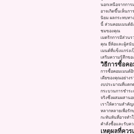
นอกเหนือจากการมอง
อาจเกิดขึ้นเห็นกา
นิยม ผลกระทบทางจ
นี้ ส่วนคอมเมนต์ยั
ชมของคุณ
เมตริกการมีส่วน
คุณ ยี่ห้อและผู้
เมนต์ที่แข็งแกร่
เสริมความรู้สึกขอ
วิธีการซื้อ
การซื้อคอมเมนต์อ
เดียของคุณอย่างร
งบประมาณที่แตกต่
กระบวนการชำระเงิ
จริงซึ่งผสมผสานอ
เราให้ความสำคัญก
หลากหลายเพื่อรักษ
กะทันหันที่อาจทำ
คำสั่งซื้อและรับค
เหตุผลที่คว