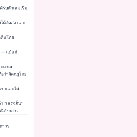
ด้รับตัวเลขเริ่ม
ได้จัดส่ง และ
ูกคืนโดย
 — แม้แต่
ประมาณ
ยถือว่าผิดกฎโดย
กเราและไม่
่า “เสร็จสิ้น”
ณีดังกล่าว
์ถาวร