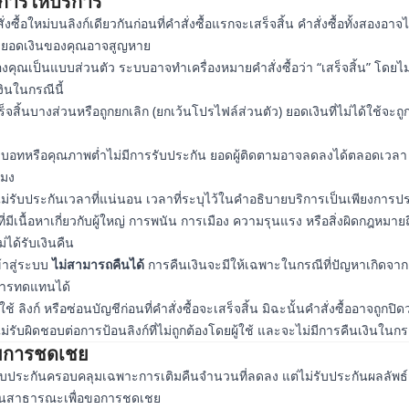
ขการให้บริการ
ซื้อใหม่บนลิงก์เดียวกันก่อนที่คำสั่งซื้อแรกจะเสร็จสิ้น คำสั่งซื้อทั้งสองอาจไ
ละยอดเงินของคุณอาจสูญหาย
ุณเป็นแบบส่วนตัว ระบบอาจทำเครื่องหมายคำสั่งซื้อว่า “เสร็จสิ้น” โดยไม่
งินในกรณีนี้
ร็จสิ้นบางส่วนหรือถูกยกเลิก (ยกเว้นโปรไฟล์ส่วนตัว) ยอดเงินที่ไม่ได้ใช้จะถ
ามบอทหรือคุณภาพต่ำไม่มีการรับประกัน ยอดผู้ติดตามอาจลดลงได้ตลอดเวลา
โมง
ม่รับประกันเวลาที่แน่นอน เวลาที่ระบุไว้ในคำอธิบายบริการเป็นเพียงการ
ีที่มีเนื้อหาเกี่ยวกับผู้ใหญ่ การพนัน การเมือง ความรุนแรง หรือสิ่งผิดกฎหมา
่ได้รับเงินคืน
ข้าสู่ระบบ
ไม่สามารถคืนได้
การคืนเงินจะมีให้เฉพาะในกรณีที่ปัญหาเกิดจา
การทดแทนได้
ู้ใช้ ลิงก์ หรือซ่อนบัญชีก่อนที่คำสั่งซื้อจะเสร็จสิ้น มิฉะนั้นคำสั่งซื้ออาจถูกปิดว
่รับผิดชอบต่อการป้อนลิงก์ที่ไม่ถูกต้องโดยผู้ใช้ และจะไม่มีการคืนเงินในกร
ยการชดเชย
รรับประกันครอบคลุมเฉพาะการเติมคืนจำนวนที่ลดลง แต่ไม่รับประกันผลลัพธ
ป็นสาธารณะเพื่อขอการชดเชย