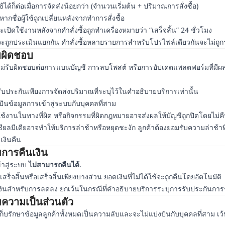
ด้ก็ต่อเมื่อการจัดส่งน้อยกว่า (จำนวนเริ่มต้น + ปริมาณการสั่งซื้อ)
กชื่อผู้ใช้ถูกเปลี่ยนหลังจากทำการสั่งซื้อ
เปิดใช้งานหลังจากคำสั่งซื้อถูกทำเครื่องหมายว่า “เสร็จสิ้น” 24 ชั่วโมง
อจะถูกประเมินแยกกัน คำสั่งซื้อหลายรายการสำหรับโปรไฟล์เดียวกันจะไม่ถู
บผิดชอบ
ม่รับผิดชอบต่อการแบนบัญชี การลบโพสต์ หรือการอัปเดตแพลตฟอร์มที่มีผ
บประกันเพียงการจัดส่งปริมาณที่ระบุไว้ในคำอธิบายบริการเท่านั้น
่งปันข้อมูลการเข้าสู่ระบบกับบุคคลที่สาม
ช้งานในทางที่ผิด หรือกิจกรรมที่ผิดกฎหมายอาจส่งผลให้บัญชีถูกปิดโดยไม่คื
ยลมีเดียอาจทำให้บริการล่าช้าหรือหยุดชะงัก ลูกค้าต้องยอมรับความล่าช้าที
เงินคืน
การคืนเงิน
ข้าสู่ระบบ
ไม่สามารถคืนได้
.
่เสร็จสิ้นหรือเสร็จสิ้นเพียงบางส่วน ยอดเงินที่ไม่ได้ใช้จะถูกคืนโดยอัตโนมัติ
เงินสำหรับการลดลง ยกเว้นในกรณีที่คำอธิบายบริการระบุการรับประกันกา
ความเป็นส่วนตัว
็บรักษาข้อมูลลูกค้าทั้งหมดเป็นความลับและจะไม่แบ่งปันกับบุคคลที่สาม เ