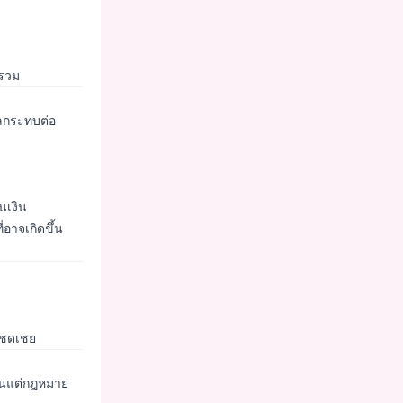
กรวม
ลกระทบต่อ
นเงิน
่อาจเกิดขึ้น
รชดเชย
ว้นแต่กฎหมาย