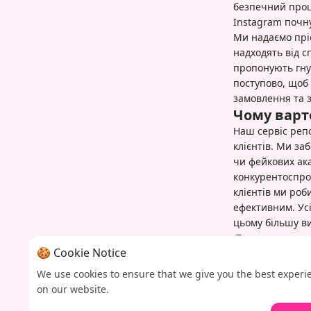
безпечний проце
Instagram почн
Ми надаємо прі
надходять від с
пропонують гнуч
поступово, щоб
замовлення та 
Чому варто
Наш сервіс репо
клієнтів. Ми за
чи фейкових ак
конкурентоспро
клієнтів ми ро
ефективним. Усі
цьому більшу в
Як почати 
🍪 Cookie Notice
Почніть покращу
який відповіда
We use cookies to ensure that we give you the best experi
обробляє ваше 
on our website.
режимі реально