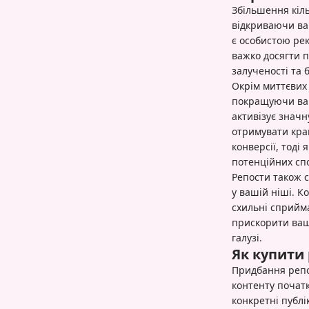
Збільшення кіль
відкриваючи ваш
є особистою рек
важко досягти 
залученості та 
Окрім миттєвих
покращуючи ваш
активізує значн
отримувати кращ
конверсії, тод
потенційних спо
Репости також 
у вашій ніші. 
схильні сприйма
прискорити ваш
галузі.
Як купити 
Придбання репо
контенту почат
конкретні публі