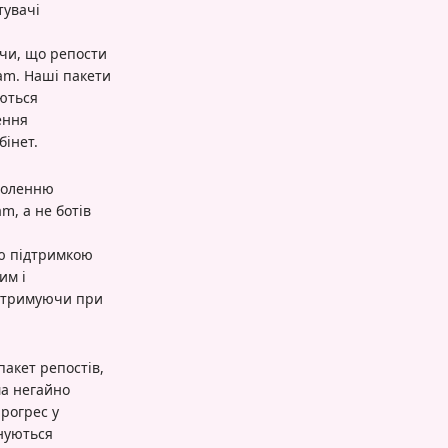
тувачі
ючи, що репости
ram. Наші пакети
аються
ення
бінет.
оволенню
m, а не ботів
ю підтримкою
им і
 отримуючи при
пакет репостів,
ма негайно
рогрес у
онуються