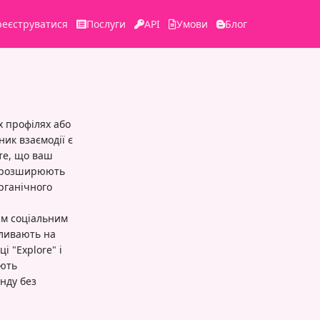
реєструватися
Послуги
API
Умови
Блог
х профілях або
ик взаємодії є
 те, що ваш
и розширюють
рганічного
им соціальним
пливають на
 "Explore" і
ають
нду без