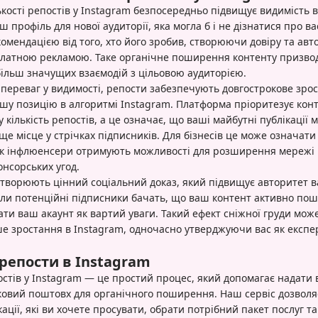
кості репостів у Instagram безпосередньо підвищує видимість 
 профіль для нової аудиторії, яка могла б і не дізнатися про в
омендацією від того, хто його зробив, створюючи довіру та авто
платною рекламою. Таке органічне поширення контенту призво
більш значущих взаємодій з цільовою аудиторією.
 переваг у видимості, репости забезпечують довгострокове зро
у позицію в алгоритмі Instagram. Платформа пріоритезує конт
у кількість репостів, а це означає, що ваші майбутні публікації 
е місце у стрічках підписників. Для бізнесів це може означат
і як інфлюенсери отримують можливості для розширення мережі 
нсорських угод.
створюють цінний соціальний доказ, який підвищує авторитет 
Коли потенційні підписники бачать, що ваш контент активно по
ти ваш акаунт як вартий уваги. Такий ефект сніжної груди мож
е зростання в Instagram, одночасно утверджуючи вас як експе
репости в Instagram
стів у Instagram — це простий процес, який допомагає надати
ковий поштовх для органічного поширення. Наш сервіс дозволя
кації, які ви хочете просувати, обрати потрібний пакет послуг 