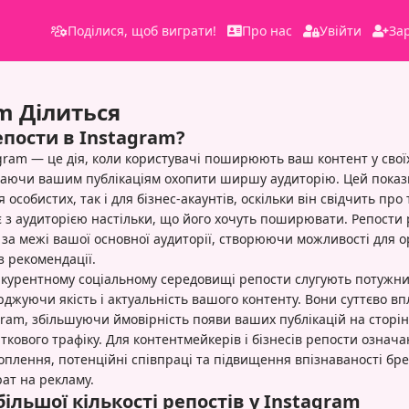
Поділися, щоб виграти!
Про нас
Увійти
За
m Ділиться
епости в Instagram?
gram — це дія, коли користувачі поширюють ваш контент у свої
гаючи вашим публікаціям охопити ширшу аудиторію. Цей показн
 особистих, так і для бізнес-акаунтів, оскільки він свідчить про
є з аудиторією настільки, що його хочуть поширювати. Репост
за межі вашої основної аудиторії, створюючи можливості для о
з рекомендації.
нкурентному соціальному середовищі репости слугують потужн
рджуючи якість і актуальність вашого контенту. Вони суттєво в
ram, збільшуючи ймовірність появи ваших публікацій на сторінці
кового трафіку. Для контентмейкерів і бізнесів репости означ
плення, потенційні співпраці та підвищення впізнаваності бре
ат на рекламу.
ільшої кількості репостів у Instagram