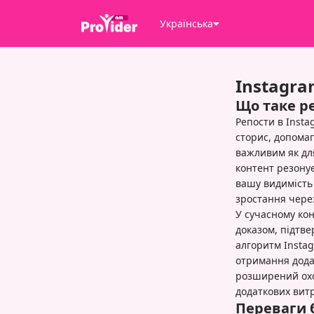
Українська
Instagra
Що таке р
Репости в Insta
сторис, допома
важливим як для
контент резону
вашу видимість 
зростання чере
У сучасному ко
доказом, підтве
алгоритм Instag
отримання додат
розширений охо
додаткових витр
Переваги б