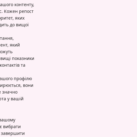
вашого контенту,
ас. Кожен репост
ритет, яких
дить до вищої
стання,
ент, який
можуть
и вищі показники
контактів та
вашого профілю
ширюється, вони
е значно
рта у вашій
 вашому
є вибрати
та завершити