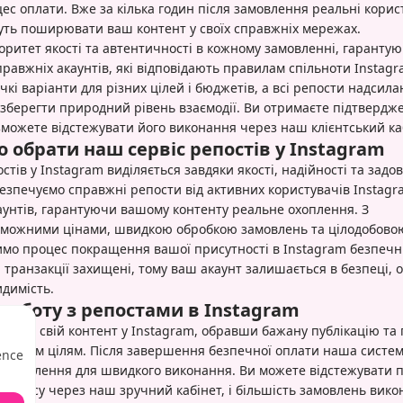
с оплати. Вже за кілька годин після замовлення реальні корис
уть поширювати ваш контент у своїх справжніх мережах.
оритет якості та автентичності в кожному замовленні, гаранту
правжніх акаунтів, які відповідають правилам спільноти Instag
кі варіанти для різних цілей і бюджетів, а всі репости надсил
 зберегти природний рівень взаємодії. Ви отримаєте підтвердж
зможете відстежувати його виконання через наш клієнтський ка
 обрати наш сервіс репостів у Instagram
стів у Instagram виділяється завдяки якості, надійності та зад
безпечуємо справжні репости від активних користувачів Instagra
аунтів, гарантуючи вашому контенту реальне охоплення. З
можними цінами, швидкою обробкою замовлень та цілодобово
бимо процес покращення вашої присутності в Instagram безпечн
 транзакції захищені, тому ваш акаунт залишається в безпеці,
идимість.
роботу з репостами в Instagram
вати свій контент у Instagram, обравши бажану публікацію та 
є вашим цілям. Після завершення безпечної оплати наша систе
ence
замовлення для швидкого виконання. Ви можете відстежувати п
го часу через наш зручний кабінет, і більшість замовлень вик