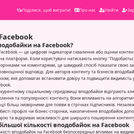
Поділися, щоб виграти!
Про нас
Увійти
За
Facebook
подобайки на Facebook?
Facebook — це цифрові індикатори схвалення або оцінки контен
на платформі. Коли користувачі натискають кнопку "Подобаєтьс
торінками чи коментарями, це швидкий спосіб показати свою за
овноцінної відповіді. Для авторів контенту та бізнесів вподоба
зом, яке допомагає встановити довіру та підвищити видимість 
ebook.
нкурентному соціальному середовищі вподобайки відіграють кл
плення та популярності контенту. Вони впливають на алгоритм
ції більш імовірними для появи в стрічках підписників. Незалеж
бисті профілі чи бізнес-сторінки, накопичення вподобайок доп
орію та відкриває можливості для ширшого поширення контенту
ільшої кількості вподобайок на Facebook
ькості вподобайок на Facebook безпосередньо впливає на видим