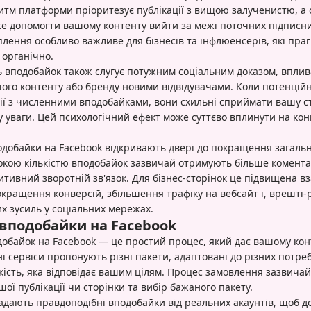
итм платформи пріоритезує публікації з вищою залученистю, а 
е допомогти вашому контенту вийти за межі поточних підписни
лення особливо важливе для бізнесів та інфлюенсерів, які пра
 органічно.
ть вподобайок також слугує потужним соціальним доказом, впли
ого контенту або бренду новими відвідувачами. Коли потенційн
ії з численними вподобайками, вони схильні сприймати вашу ст
у уваги. Цей психологічний ефект може суттєво вплинути на кон
одобайки на Facebook відкривають двері до покращення загальн
сокою кількістю вподобайок зазвичай отримують більше коментар
тивний зворотній зв'язок. Для бізнес-сторінок це підвищена в
кращення конверсій, збільшення трафіку на вебсайт і, врешті-
их зусиль у соціальних мережах.
 вподобайки на Facebook
обайок на Facebook — це простий процес, який дає вашому кон
і сервіси пропонують різні пакети, адаптовані до різних потре
кість, яка відповідає вашим цілям. Процес замовлення зазвича
ої публікації чи сторінки та вибір бажаного пакету.
надають правдоподібні вподобайки від реальних акаунтів, щоб 