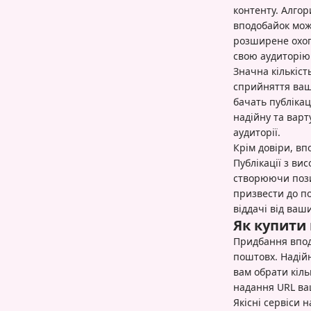
контенту. Алгор
вподобайок мож
розширене охоп
свою аудиторію
Значна кількіс
сприйняття ваш
бачать публікац
надійну та варт
аудиторії.
Крім довіри, вп
Публікації з ви
створюючи пози
призвести до по
віддачі від ваш
Як купити
Придбання впод
поштовх. Надійн
вам обрати кіль
надання URL ваш
Якісні сервіси 