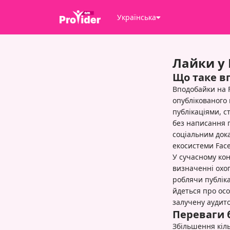
Українська
Лайки у 
Що таке в
Вподобайки на 
опублікованого 
публікаціями, с
без написання п
соціальним дока
екосистеми Fac
У сучасному ко
визначенні охо
роблячи публіка
йдеться про осо
залучену аудит
Переваги б
Збільшення кіл