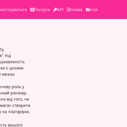
реєструватися
Послуги
API
Умови
Блог
ту,
я" під
цікавленість
йки є цінним
у межах
ючову роль у
ічний ранжир,
но від того, чи
омагає створити
 на платформі.
ість вашого