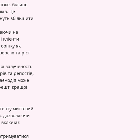
отже, більше
ків. Це
гнуть збільшити
ваючи на
і клієнти
орінку як
версію та ріст
ої залученості.
ів та репостів,
заємодія може
решт, кращої
тенту миттєвий
б, дозволяючи
й включає
дотримуватися