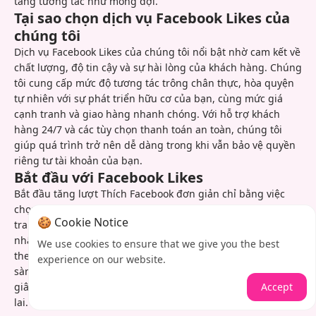
tăng tương tác như mong đợi.
Tại sao chọn dịch vụ Facebook Likes của
chúng tôi
Dịch vụ Facebook Likes của chúng tôi nổi bật nhờ cam kết về
chất lượng, độ tin cậy và sự hài lòng của khách hàng. Chúng
tôi cung cấp mức độ tương tác trông chân thực, hòa quyện
tự nhiên với sự phát triển hữu cơ của bạn, cùng mức giá
cạnh tranh và giao hàng nhanh chóng. Với hỗ trợ khách
hàng 24/7 và các tùy chọn thanh toán an toàn, chúng tôi
giúp quá trình trở nên dễ dàng trong khi vẫn bảo vệ quyền
riêng tư tài khoản của bạn.
Bắt đầu với Facebook Likes
Bắt đầu tăng lượt Thích Facebook đơn giản chỉ bằng việc
chọn gói mong muốn, cung cấp thông tin bài viết hoặc
🍪 Cookie Notice
trang của bạn và hoàn tất thanh toán an toàn. Sau khi xác
nhận đơn hàng, bạn có thể theo dõi tiến trình giao hàng
We use cookies to ensure that we give you the best
theo thời gian thực. Đội ngũ hỗ trợ của chúng tôi luôn sẵn
experience on our website.
sàng cho mọi câu hỏi, và các đơn hàng lặp lại chỉ mất vài
Accept
giây khi bạn cần thêm tương tác cho nội dung trong tương
lai.