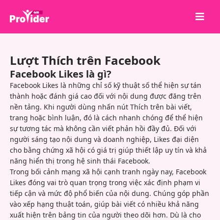
Chia sẻ để chiến thắng!
Lượt Thích trên Facebook
Về chúng tôi
Facebook Likes là gì?
Đăng nhập
Facebook Likes là những chỉ số kỹ thuật số thể hiện sự tán
thành hoặc đánh giá cao đối với nội dung được đăng trên
Đăng ký
nền tảng. Khi người dùng nhấn nút Thích trên bài viết,
trang hoặc bình luận, đó là cách nhanh chóng để thể hiện
Dịch vụ
sự tương tác mà không cần viết phản hồi đầy đủ. Đối với
API
người sáng tạo nội dung và doanh nghiệp, Likes đại diện
cho bằng chứng xã hội có giá trị giúp thiết lập uy tín và khả
Điều khoản
năng hiển thị trong hệ sinh thái Facebook.
Trong bối cảnh mạng xã hội cạnh tranh ngày nay, Facebook
Blog
Likes đóng vai trò quan trọng trong việc xác định phạm vi
tiếp cận và mức độ phổ biến của nội dung. Chúng góp phần
vào xếp hạng thuật toán, giúp bài viết có nhiều khả năng
xuất hiện trên bảng tin của người theo dõi hơn. Dù là cho