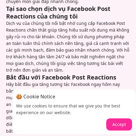
chuyên môn giải đáp nhanh chóng.
Tại sao chọn dịch vụ Facebook Post
Reactions của chúng tôi
Dịch vụ của chúng tôi nổi bật nhờ cung cấp Facebook Post
Reactions chân thật giúp tăng hiệu suất nội dung mà không
gây rủi ro cho tài khoản. Chúng tôi sử dụng phương pháp
an toàn tuân thủ chính sách nền tảng, giá cả cạnh tranh với
các gói minh bạch, đảm bảo giao nhận nhanh chóng. Với hỗ
trợ khách hàng tận tâm 24/7 và bảo mật nghiêm ngặt cho
mọi giao dịch, chúng tôi giúp việc tăng tương tác bài viết
trở nên đơn giản và an tâm.
Bắt đầu với Facebook Post Reactions
Hãy bắt đầu gia tăng tương tác Facebook ngay hôm nay
bằng cách truy cập trang đặt hàng, chọn gói reaction mong
🍪 Cookie Notice
muốn và nhập liên kết bài viết. Sau khi hoàn tất thanh toán
an toàn, hệ thống sẽ xử lý đơn hàng ngay lập tức, thường
We use cookies to ensure that we give you the best
giao reaction trong vòng vài giờ. Bạn có thể dễ dàng theo
experience on our website.
dõi tiến độ và đặt hàng cho các bài viết tiếp theo qua bảng
Accept
điều khiển tài khoản, với hỗ trợ sẵn sàng nếu cần trợ giúp ở
bất kỳ bước nào.