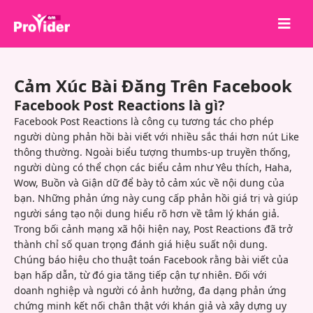
Chia sẻ để chiến thắng!
Cảm Xúc Bài Đăng Trên Facebook
Về chúng tôi
Facebook Post Reactions là gì?
Đăng nhập
Facebook Post Reactions là công cụ tương tác cho phép
người dùng phản hồi bài viết với nhiều sắc thái hơn nút Like
Đăng ký
thông thường. Ngoài biểu tượng thumbs-up truyền thống,
người dùng có thể chọn các biểu cảm như Yêu thích, Haha,
Dịch vụ
Wow, Buồn và Giận dữ để bày tỏ cảm xúc về nội dung của
API
bạn. Những phản ứng này cung cấp phản hồi giá trị và giúp
người sáng tạo nội dung hiểu rõ hơn về tâm lý khán giả.
Điều khoản
Trong bối cảnh mạng xã hội hiện nay, Post Reactions đã trở
thành chỉ số quan trọng đánh giá hiệu suất nội dung.
Blog
Chúng báo hiệu cho thuật toán Facebook rằng bài viết của
bạn hấp dẫn, từ đó gia tăng tiếp cận tự nhiên. Đối với
doanh nghiệp và người có ảnh hưởng, đa dạng phản ứng
chứng minh kết nối chân thật với khán giả và xây dựng uy