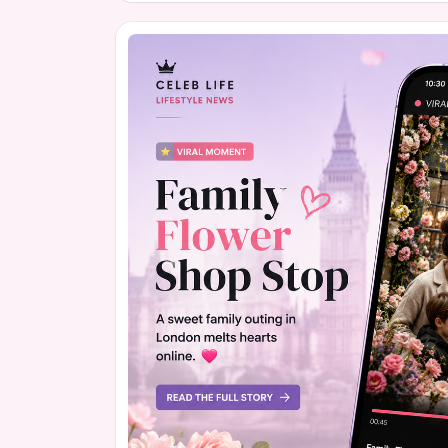
dụng thiết bị điện tử trong trường học và tập tr
hành, có giáo viên hướng dẫn. Phong trào đã n
gần 450 chữ ký trong một bản kiến nghị sẽ đượ
trường. Đây không chỉ là một vấn đề cục bộ; nó
chuyện quốc gia rộng lớn hơn về vai trò của các
học.