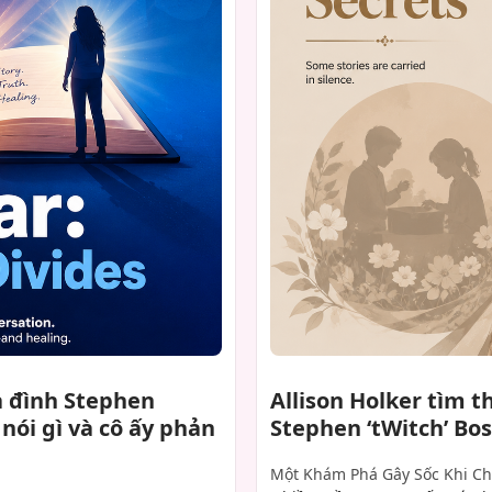
ia đình Stephen
Allison Holker tìm t
 nói gì và cô ấy phản
Stephen ‘tWitch’ Bos
Một Khám Phá Gây Sốc Khi Ch