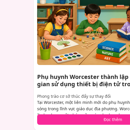
Phụ huynh Worcester thành lập 
gian sử dụng thiết bị điện tử t
Phong trào cơ sở thúc đẩy sự thay đổi
Tại Worcester, một liên minh mới do phụ huynh
sóng trong lĩnh vực giáo dục địa phương. Worce
Technology, một nhóm gồm các phụ huynh quan
Đọc thêm
vận động cho một sự thay đổi đáng kể trong cá
tương tác với công nghệ. Mục tiêu của họ rất r