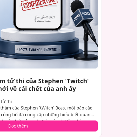
 tử thi của Stephen 'Twitch'
 mới về cái chết của anh ấy
tử thi
 thảm của Stephen 'tWitch' Boss, một báo cáo
 công bố đã cung cấp những hiểu biết quan
h cái chết của anh. Báo cáo do Văn phòng
Đọc thêm
es công bố xác nhận rằng vũ công và nhân vật
chết do vết thương do súng tự bắn vào đầu.