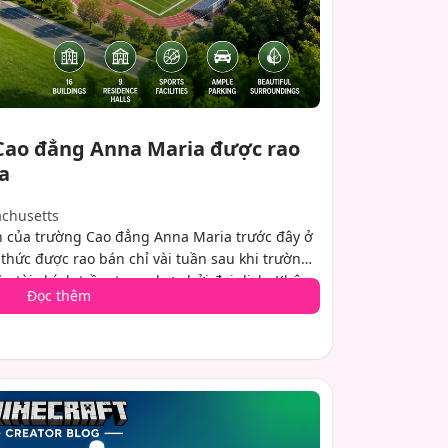
Cao đẳng Anna Maria được rao
a
achusetts
 của trường Cao đẳng Anna Maria trước đây ở
thức được rao bán chỉ vài tuần sau khi trường
n tài chính trầm trọng hơn bởi đại dịch. Không
Đọc thêm
ản được định giá 41-42 triệu đô la, và các nhà
an tâm lớn từ nhiều đối tượng người mua tiềm