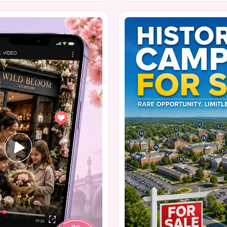
ung lại vào việc học thực
Quan trọng hơn, nó làm sáng 
hanh chóng đạt được đà, với
ma túy hoặc rượu trong cơ thể
c trình lên Ủy ban Nhà
rõ ràng hơn về những giây ph
 là một phần của cuộc trò
 thiết bị điện tử trong lớp