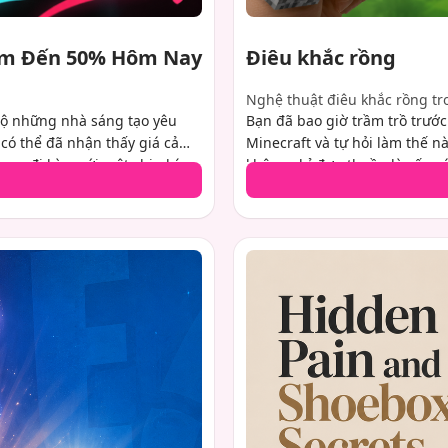
iệm Đến 50% Hôm Nay
Điêu khắc rồng
Nghệ thuật điêu khắc rồng tr
ộ những nhà sáng tạo yêu
Bạn đã bao giờ trầm trồ trước
có thể đã nhận thấy giá cả
Minecraft và tự hỏi làm thế nà
ụng đi kèm với một chi phí
không chỉ đơn thuần là xếp cá
tính. Các khoản phí này có thể
duy không gian và con mắt tin
 tốt là? Có một cách giải
muốn xây dựng con rồng đầu 
ng túi trong khi vẫn tận
kinh nghiệm muốn trau dồi kỹ
y, chúng tôi sẽ chỉ cho bạn
kiệt tác thần thoại của riêng 
ăng tiết kiệm lên đến 50%.