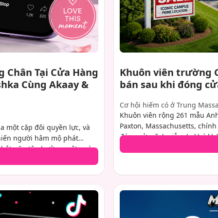
g Chân Tại Cửa Hàng
Khuôn viên trường 
shka Cùng Akaay &
bán sau khi đóng cử
Cơ hội hiếm có ở Trung Mass
Khuôn viên rộng 261 mẫu Anh
Paxton, Massachusetts, chính 
a một cặp đôi quyền lực, và
đóng cửa vĩnh viễn do khó khă
khiến người hâm mộ phát
có giá chào bán cố định, tài s
bị bắt gặp tận hưởng một ngày
môi giới dự đoán sẽ có sự qu
ái Vamika. Một đoạn video ghi
năng.
ruyền chóng mặt, cho thấy cặp
 âu yếm bế con trai nhỏ của
ấu lần đầu tiên công khai xuất
 năm nay.