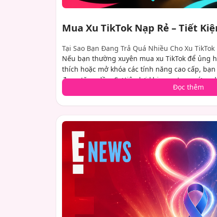
Mua Xu TikTok Nạp Rẻ – Tiết K
Tại Sao Bạn Đang Trả Quá Nhiều Cho Xu TikTok
Nếu bạn thường xuyên mua xu TikTok để ủng h
thích hoặc mở khóa các tính năng cao cấp, bạn 
đang tăng dần. Sự tiện lợi khi mua trong ứng d
Đọc thêm
ẩn: phí dịch vụ bên thứ ba do Apple và Google 
thêm 25-30% vào hóa đơn cuối cùng của bạn. Tin
quyết đơn giản giúp bạn giữ nhiều tiền hơn tro
hưởng các gói xu tương tự. Trong hướng dẫn nà
chính xác cách mua xu TikTok nạp rẻ, với khả n