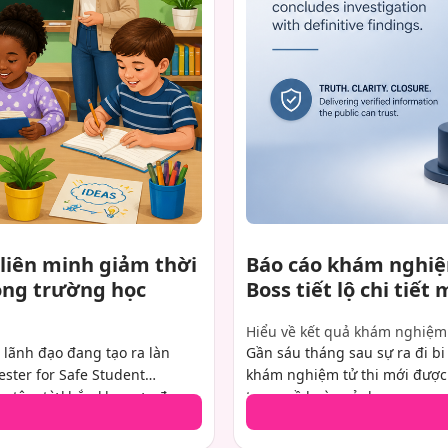
liên minh giảm thời
Báo cáo khám nghiệm
rong trường học
Boss tiết lộ chi tiết
Hiểu về kết quả khám nghiệm 
 lãnh đạo đang tạo ra làn
Gần sáu tháng sau sự ra đi bi
ster for Safe Student
khám nghiệm tử thi mới được
 tâm từ khắp khu vực, đang
trọng về hoàn cảnh xung quan
ch học sinh tiểu học đầu cấp
Điều tra viên Quận Los Angel
õ ràng: giảm thời gian sử
truyền hình được yêu mến đã 