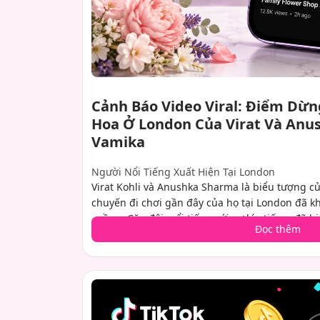
Cảnh Báo Video Viral: Điểm Dừn
Hoa Ở London Của Virat Và Anu
Vamika
Người Nổi Tiếng Xuất Hiện Tại London
Virat Kohli và Anushka Sharma là biểu tượng củ
chuyến đi chơi gần đây của họ tại London đã 
cuồng. Cặp đôi, nổi tiếng với sự kín tiếng, đã 
Đọc thêm
thư giãn cùng các con, con trai Akaay và con g
lại khoảnh khắc gia đình hiếm hoi này đã lan t
đôi tại một cửa hàng hoa địa phương, với Virat
họ. Sự xuất hiện này đặc biệt ý nghĩa vì đánh d
hiện của con trai họ, Akaay, sinh vào tháng Hai