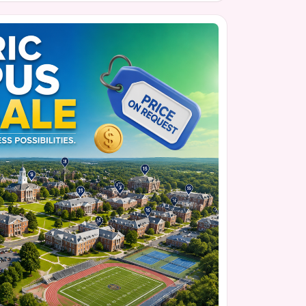
tỏ những đồn đoán khi tiết lộ rằng không có
 anh tại thời điểm qua đời, mang lại bức tranh
út cuối cùng của anh.