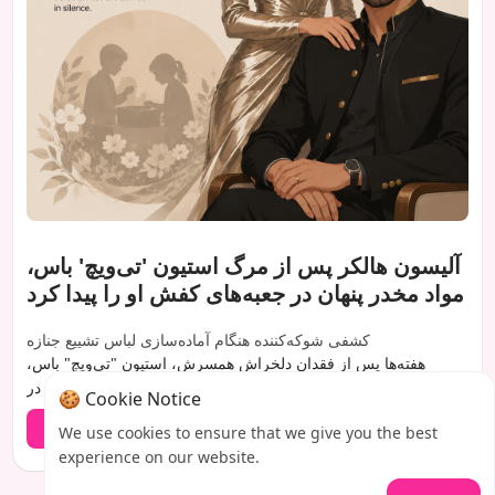
آلیسون هالکر پس از مرگ استیون 'تی‌ویچ' باس،
مواد مخدر پنهان در جعبه‌های کفش او را پیدا کرد
کشفی شوکه‌کننده هنگام آماده‌سازی لباس تشییع جنازه
هفته‌ها پس از فقدان دلخراش همسرش، استیون "تی‌ویچ" باس،
آلیسون هالکر با یک مکاشفه غیرمنتظره و تکان‌دهنده مواجه شد. در
🍪 Cookie Notice
حین مرتب‌سازی کمد لباسش با یک دوست صمیمی برای انتخاب لباس
بیشتر بخوانید
We use cookies to ensure that we give you the best
تشییع جنازه، او به "انبوهی" از مواد مخدر پنهان در جعبه‌های کفش او
experience on our website.
برخورد. قارچ‌های توهم‌زا، قرص‌ها و مواد دیگری که مجبور شد در
تلفن‌اش جستجو کند، تصویری آشکار از یک مبارزه پنهانی که هرگز از