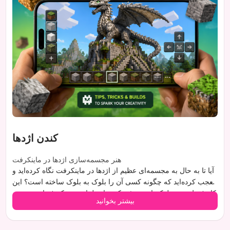
کندن اژدها
هنر مجسمه‌سازی اژدها در ماینکرفت
آیا تا به حال به مجسمه‌ای عظیم از اژدها در ماینکرفت نگاه کرده‌اید و
تعجب کرده‌اید که چگونه کسی آن را بلوک به بلوک ساخته است؟ این
کار فقط چیدن بلوک‌ها نیست؛ ترکیبی از طراحی، تفکر فضایی و توجه
بیشتر بخوانید
به جزئیات است. چه مبتدی باشید که می‌خواهید اولین اژدهای خود را
بسازید و چه سازنده‌ای باتجربه که به دنبال بهبود مهارت‌های خود
است، این تکنیک‌ها به شما کمک می‌کنند شاهکار افسانه‌ای خود را