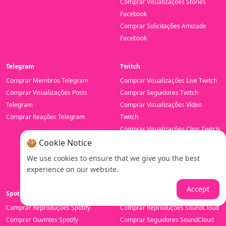
Comprar Visualizações Stories
Facebook
Comprar Solicitações Amizade
Facebook
Telegram
Twitch
Comprar Membros Telegram
Comprar Visualizações Live Twitch
Comprar Visualizações Posts
Comprar Seguidores Twitch
Telegram
Comprar Visualizações Vídeo
Comprar Reações Telegram
Twitch
Comprar Visualizações Clips Twitch
Comprar Visualizações Canal
🍪 Cookie Notice
Twitch
We use cookies to ensure that we give you the best
Comprar Inscritos Prime Twitch
experience on our website.
Accept
Spotify
SoundCloud
Comprar Reproduções Spotify
Comprar Reproduções SoundCloud
Comprar Ouvintes Spotify
Comprar Seguidores SoundCloud