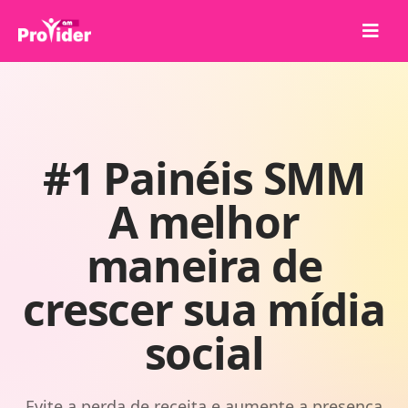
Compartilhe para Ganhar!
Sobre nós
Entrar
#1 Painéis SMM
Cadastrar-se
A melhor
Serviços
maneira de
API
Termos
crescer sua mídia
Blog
social
Evite a perda de receita e aumente a presença