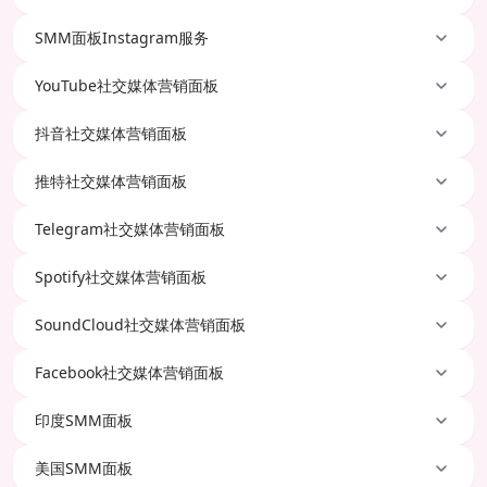
SMM面板Instagram服务
YouTube社交媒体营销面板
抖音社交媒体营销面板
推特社交媒体营销面板
Telegram社交媒体营销面板
Spotify社交媒体营销面板
SoundCloud社交媒体营销面板
Facebook社交媒体营销面板
印度SMM面板
美国SMM面板