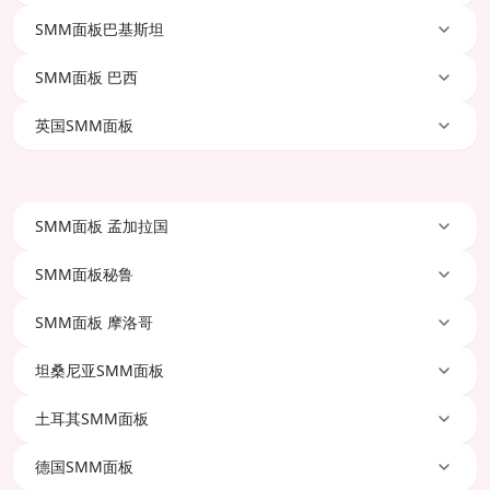
SMM面板巴基斯坦
SMM面板 巴西
英国SMM面板
SMM面板 孟加拉国
SMM面板秘鲁
SMM面板 摩洛哥
坦桑尼亚SMM面板
土耳其SMM面板
德国SMM面板