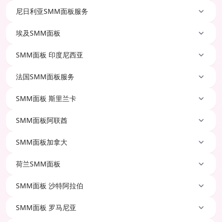
尼日利亚SMM面板服务
埃及SMM面板
SMM面板 印度尼西亚
法国SMM面板服务
SMM面板 斯里兰卡
SMM面板阿联酋
SMM面板加拿大
荷兰SMM面板
SMM面板 沙特阿拉伯
SMM面板 罗马尼亚