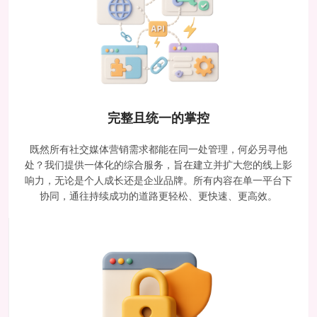
完整且统一的掌控
既然所有社交媒体营销需求都能在同一处管理，何必另寻他
处？我们提供一体化的综合服务，旨在建立并扩大您的线上影
响力，无论是个人成长还是企业品牌。所有内容在单一平台下
协同，通往持续成功的道路更轻松、更快速、更高效。