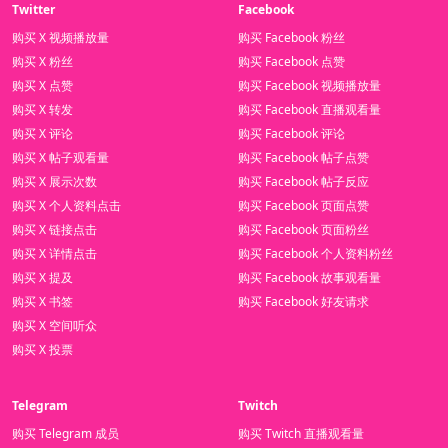
Twitter
Facebook
购买 X 视频播放量
购买 Facebook 粉丝
购买 X 粉丝
购买 Facebook 点赞
购买 X 点赞
购买 Facebook 视频播放量
购买 X 转发
购买 Facebook 直播观看量
购买 X 评论
购买 Facebook 评论
购买 X 帖子观看量
购买 Facebook 帖子点赞
购买 X 展示次数
购买 Facebook 帖子反应
购买 X 个人资料点击
购买 Facebook 页面点赞
购买 X 链接点击
购买 Facebook 页面粉丝
购买 X 详情点击
购买 Facebook 个人资料粉丝
购买 X 提及
购买 Facebook 故事观看量
购买 X 书签
购买 Facebook 好友请求
购买 X 空间听众
购买 X 投票
Telegram
Twitch
购买 Telegram 成员
购买 Twitch 直播观看量