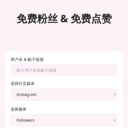
免费粉丝 & 免费点赞
用户名 & 帖子链接
选择社交媒体
选择服务