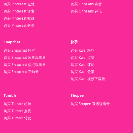
购买 Pinterest 点赞
购买 OnlyFans 点赞
购买 Pinterest 转发
购买 OnlyFans 评论
购买 Pinterest 收藏
购买 Pinterest 分享
Snapchat
快手
购买 Snapchat 粉丝
购买 Kwai 粉丝
购买 Snapchat 故事观看量
购买 Kwai 点赞
购买 Snapchat 焦点观看量
购买 Kwai 评论
购买 Snapchat 互动量
购买 Kwai 分享
购买 Kwai 视频下载量
Tumblr
Shopee
购买 Tumblr 粉丝
购买 Shopee 直播观看量
购买 Tumblr 点赞
购买 Tumblr 转发