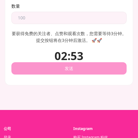
数量
要获得免费的关注者、点赞和观看次数，您需要等待3分钟。
提交按钮将在3分钟后激活。 🚀🚀
0
2
:
5
2
发送
公司
Instagram
登录
购买 Instagram 粉丝