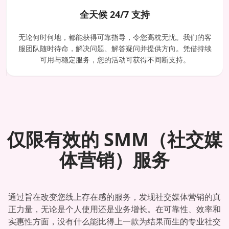
全天候 24/7 支持
无论何时何地，都能获得可靠指导，令您高枕无忧。我们的客
服团队随时待命，解决问题、解答疑问并提供方向。凭借持续
可用与稳定服务，您的活动可获得不间断支持。
仅限有效的 SMM（社交媒
体营销）服务
通过旨在改变您线上存在感的服务，发现社交媒体营销的真
正力量，无论是个人使用还是业务增长。在可靠性、效率和
实惠性方面，没有什么能比得上一款为结果而生的专业社交