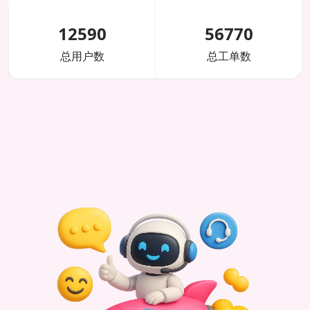
12590
56770
总用户数
总工单数