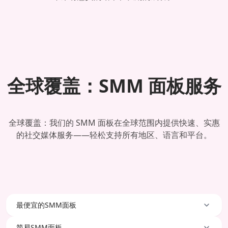
全球覆盖：SMM 面板服务
全球覆盖：我们的 SMM 面板在全球范围内提供快速、实惠
的社交媒体服务——轻松支持所有地区、语言和平台。
最便宜的SMM面板
简易SMM面板