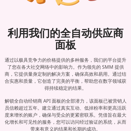
利用我们的全自动供应商
面板
通过以极具竞争力的价格提供的多种服务，我们的平台提升
了您在各大社交网络中的影响力。作为领先的 SMM 提供
商，它提供量身定制的解决方案，确保高效和易用。通过结
合实惠和质量，它创造了完美的平衡，帮助您在数字领域获
得持续稳定的结果。
解锁全自动经销商 API 面板的全部潜力，该面板已被营销人
员信赖超过五年。建立通过真实互动、低掉粉率和更高活跃
度来增长的账户，确保与受众的更紧密联系。凭借旨在最大
化增长和可见性的服务，您可以访问经过验证的系统，从而
带来有意义的结果和长期的成功。