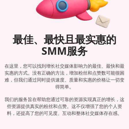
最佳、最快且最实惠的
SMM服务
在这里，您可以找到增长社交媒体影响力的最佳、最快和最
实惠的方式。没有正确的方法，增加粉丝和点赞数可能很困
难，但我们通过同时提供速度、质量和实惠的价格让一切变
得简单。
我们的服务旨在帮助您通过可靠的资源实现真正的增长，这
些资源提供真实的粉丝和点赞。这不仅增强了您的个人资
料，还提高了您的可见度、互动和整体社交媒体存在感。