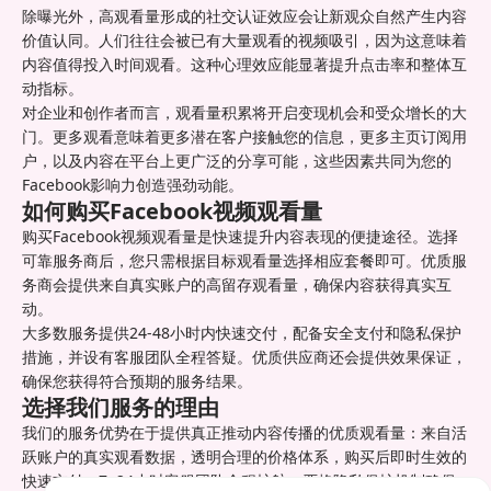
除曝光外，高观看量形成的社交认证效应会让新观众自然产生内容
价值认同。人们往往会被已有大量观看的视频吸引，因为这意味着
内容值得投入时间观看。这种心理效应能显著提升点击率和整体互
动指标。
对企业和创作者而言，观看量积累将开启变现机会和受众增长的大
门。更多观看意味着更多潜在客户接触您的信息，更多主页订阅用
户，以及内容在平台上更广泛的分享可能，这些因素共同为您的
Facebook影响力创造强劲动能。
如何购买Facebook视频观看量
购买Facebook视频观看量是快速提升内容表现的便捷途径。选择
可靠服务商后，您只需根据目标观看量选择相应套餐即可。优质服
务商会提供来自真实账户的高留存观看量，确保内容获得真实互
动。
大多数服务提供24-48小时内快速交付，配备安全支付和隐私保护
措施，并设有客服团队全程答疑。优质供应商还会提供效果保证，
确保您获得符合预期的服务结果。
选择我们服务的理由
我们的服务优势在于提供真正推动内容传播的优质观看量：来自活
跃账户的真实观看数据，透明合理的价格体系，购买后即时生效的
快速交付。7×24小时客服团队全程护航，严格隐私保护机制确保