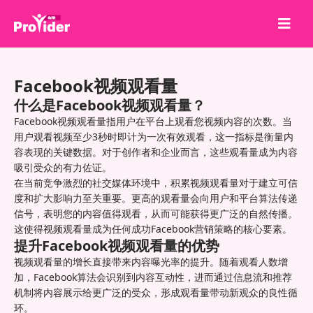
分享就能赢！
Facebook视频观看量
关于我们
什么是Facebook视频观看量？
登录
Facebook视频观看量指用户在平台上观看您视频内容的次数。当
用户观看视频至少3秒时即计为一次有效观看，这一指标是衡量内
注册
容表现的关键数据。对于创作者和企业而言，这些观看量成为内容
吸引受众的有力佐证。
服务
在当前竞争激烈的社交媒体环境中，积累视频观看量对于建立可信
API
度和扩大影响力至关重要。更高的观看量会向用户和平台算法传递
信号，表明您的内容值得观看，从而可能获得更广泛的自然传播。
条款
这使得视频观看量成为任何成功Facebook营销策略的核心要素。
提升Facebook视频观看量的优势
博客
视频观看量的增长直接带来内容曝光率的提升。随着观看人数增
加，Facebook算法会识别到内容互动性，进而通过信息流和推荐
机制将内容展示给更广泛的受众，形成观看量带动新观众的良性循
环。