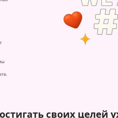
т
мы
ете.
остигать своих целей у