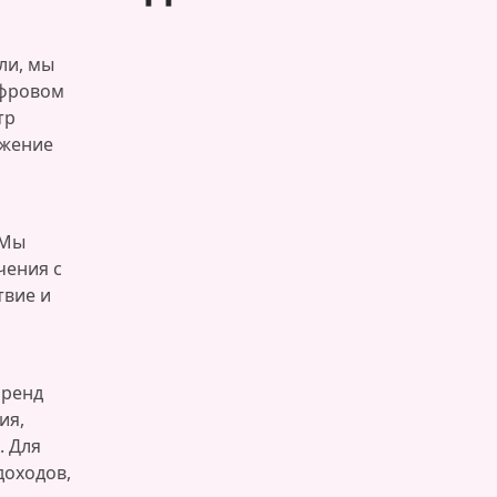
ли, мы
ифровом
тр
ижение
 Мы
чения с
твие и
бренд
ия,
 Для
доходов,