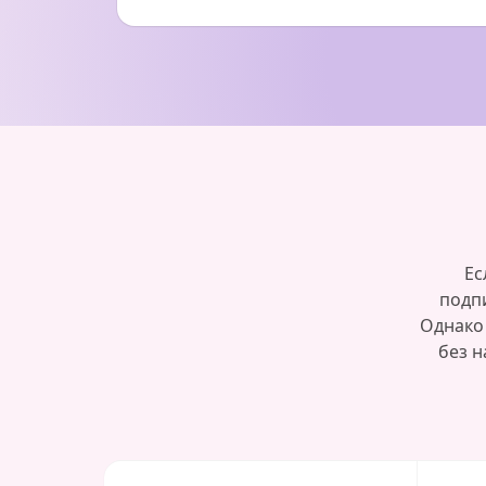
Ес
подпи
Однако
без н