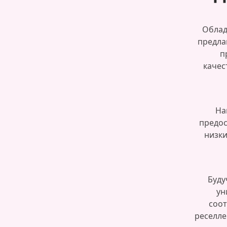
Облад
предла
п
качес
На
предос
низки
Буду
ун
соо
реселле