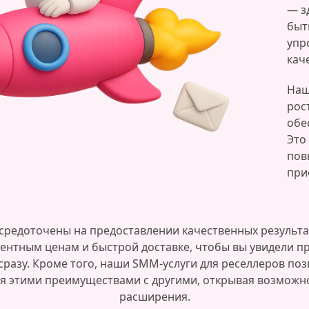
— з
быт
упр
кач
Наш
рос
обе
Это
пов
при
средоточены на предоставлении качественных результа
ентным ценам и быстрой доставке, чтобы вы увидели п
сразу. Кроме того, наши SMM-услуги для реселлеров по
я этими преимуществами с другими, открывая возможн
расширения.