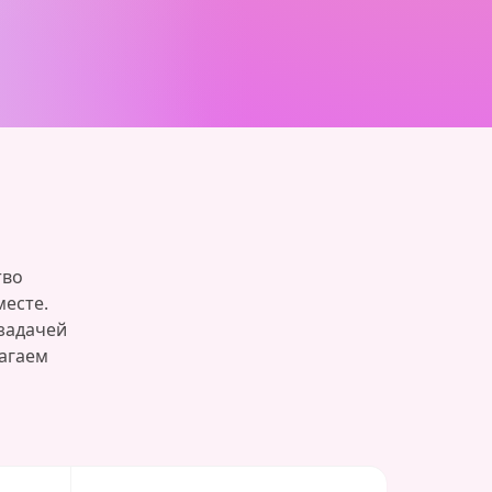
тво
месте.
задачей
лагаем