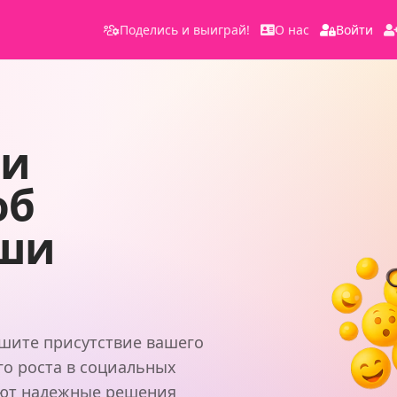
Поделись и выиграй!
О нас
Войти
ли
об
аши
чшите присутствие вашего
го роста в социальных
яют надежные решения