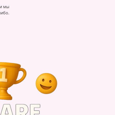
ти мы
либо.