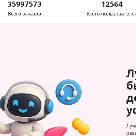
35997573
12564
Всего заказов
Всего пользователе
Л
б
д
у
Луч
раз