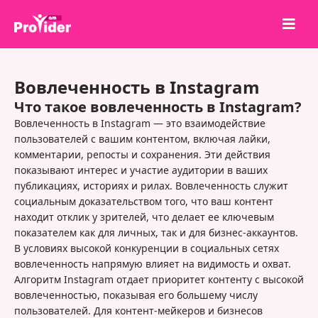
Поделись и выиграй!
Вовлеченность в Instagram
О нас
Что такое вовлеченность в Instagram?
Войти
Вовлеченность в Instagram — это взаимодействие
пользователей с вашим контентом, включая лайки,
Регистрация
комментарии, репосты и сохранения. Эти действия
показывают интерес и участие аудитории в ваших
Услуги
публикациях, историях и рилах. Вовлеченность служит
API
социальным доказательством того, что ваш контент
находит отклик у зрителей, что делает ее ключевым
Условия
показателем как для личных, так и для бизнес-аккаунтов.
В условиях высокой конкуренции в социальных сетях
Блог
вовлеченность напрямую влияет на видимость и охват.
Алгоритм Instagram отдает приоритет контенту с высокой
вовлеченностью, показывая его большему числу
пользователей. Для контент-мейкеров и бизнесов