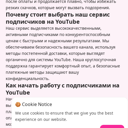
после оплаты и продолжается плавно, чтобы избежать
резких скачков, которые могут вызвать подозрения.
Почему стоит выбрать наш сервис
подписчиков на YouTube
Наш сервис выделяется высококачественными,
активными подписчиками по конкурентоспособным
ценам с быстрыми и надежными результатами. Мы
обеспечиваем безопасность вашего канала, используя
методы постепенной доставки, которые выглядят
органично для системы YouTube. Наша круглосуточная
поддержка гарантирует комфортный опыт, а безопасные
платежные методы защищают вашу
конфиденциальность.
Как начать работу с подписчиками на
YouTube
Начните развивать свой канал на YouTube сегодня,
🍪 Cookie Notice
выбрав подходящий пакет подписчиков на нашей
платформе. После указания данных канала и завершения
We use cookies to ensure that we give you the best
оплаты система сразу запускает процесс доставки. Вы
experience on our website.
можете отслеживать прогресс в реальном времени и