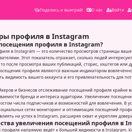
Поделись и выиграй!
О нас
Войти
ры профиля в Instagram
 посещения профиля в Instagram?
иля в Instagram — это количество просмотров страницы ваше
вателями. Этот показатель отражает, сколько людей интересу
 то после просмотра ваших публикаций, сторис, хэштегов или д
Посещения профиля являются важным индикатором вовлечённо
ть видимость вашего аккаунта и его привлекательность для п
йкеров и бизнесов отслеживание посещений профиля крайне в
ваемости бренда и интереса аудитории. Увеличение посещени
ростом числа подписчиков и возможностей для вовлечения. В у
социальных сетях мониторинг и оптимизация посещений профи
влиять на успех в Instagram, расширяя охват и укрепляя довер
тва увеличения посещений профиля в In
 профиля напрямую ведёт к большей видимости в Instagram. К