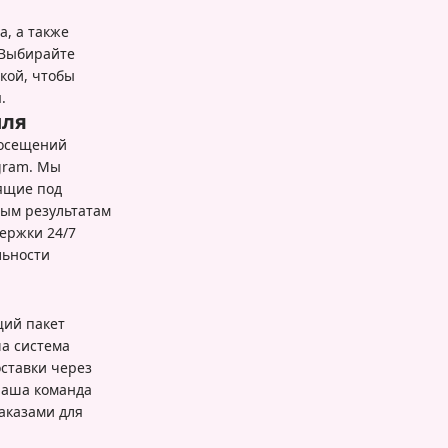
, а также
 Выбирайте
кой, чтобы
.
иля
посещений
gram. Мы
ящие под
ным результатам
ержки 24/7
льности
щий пакет
а система
оставки через
Наша команда
аказами для