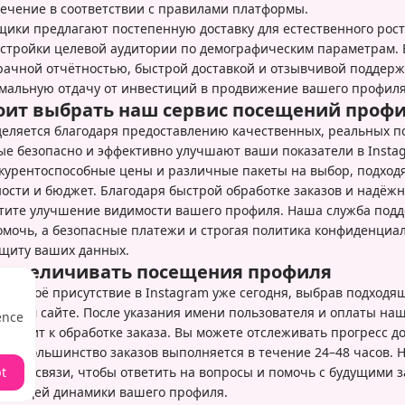
ечение в соответствии с правилами платформы.
ики предлагают постепенную доставку для естественного роста
стройки целевой аудитории по демографическим параметрам.
рачной отчётностью, быстрой доставкой и отзывчивой поддерж
мальную отдачу от инвестиций в продвижение вашего профиля
оит выбрать наш сервис посещений проф
еляется благодаря предоставлению качественных, реальных 
ые безопасно и эффективно улучшают ваши показатели в Insta
курентоспособные цены и различные пакеты на выбор, подход
ости и бюджет. Благодаря быстрой обработке заказов и надёж
тите улучшение видимости вашего профиля. Наша служба подд
помочь, а безопасные платежи и строгая политика конфиденциа
щиту ваших данных.
ь увеличивать посещения профиля
ть своё присутствие в Instagram уже сегодня, выбрав подходя
ашем сайте. После указания имени пользователя и оплаты наш
ence
ступит к обработке заказа. Вы можете отслеживать прогресс д
 — большинство заказов выполняется в течение 24–48 часов. 
t
да на связи, чтобы ответить на вопросы и помочь с будущими з
астущей динамики вашего профиля.