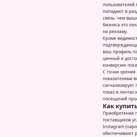
пользователей 
попадают в раз
связь: чем выш
бизнеса это оз
на рекламу.
Кроме видимост
подтверждающим
ваш профиль по
ценный и досто
конверсию посе
С точки зрения
показателями в
сигнализирует 
показ в лентах
посещений проф
Как купит
Приобретение п
поставщиков ус
Instagram (пар
обеспечивают р