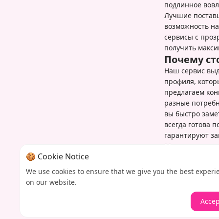
подлинное вовл
Лучшие поставщ
возможность на
сервисы с проз
получить макси
Почему ст
Наш сервис выд
профиля, котор
предлагаем кон
разные потребн
вы быстро заме
всегда готова 
гарантируют за
Как начат
🍪 Cookie Notice
Начните улучша
посещений на н
We use cookies to ensure that we give you the best experi
немедленно при
on our website.
личный кабинет
Accep
поддержки всег
поддержания р