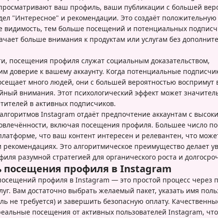
просматривают ваш профиль, ваши публикации с большей вер
дел "Интересное" и рекомендации. Это создаёт положительную
е видимость, тем больше посещений и потенциальных подписч
начает больше внимания к продуктам или услугам без дополнит
и, посещения профиля служат социальным доказательством,
 доверие к вашему аккаунту. Когда потенциальные подписчик
сещает много людей, они с большей вероятностью воспримут 
йный внимания. Этот психологический эффект может значител
тителей в активных подписчиков.
 алгоритмов Instagram отдаёт предпочтение аккаунтам с высок
овлечённости, включая посещения профиля. Большее число п
платформе, что ваш контент интересен и релевантен, что може
 и рекомендациях. Это алгоритмическое преимущество делает у
иля разумной стратегией для органического роста и долгосроч
ь посещения профиля в Instagram
осещений профиля в Instagram — это простой процесс через
луг. Вам достаточно выбрать желаемый пакет, указать имя поль
оль не требуется) и завершить безопасную оплату. Качественн
еальные посещения от активных пользователей Instagram, что