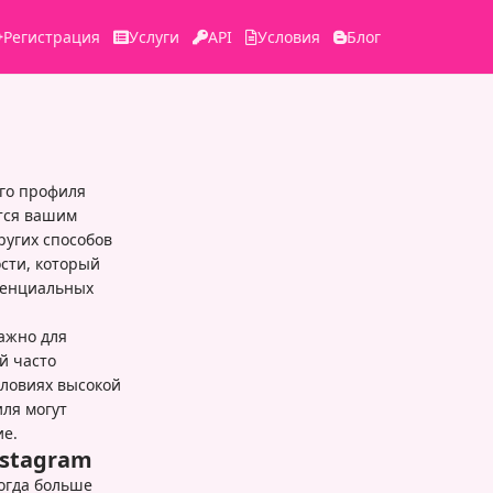
Регистрация
Услуги
API
Условия
Блог
го профиля
ются вашим
ругих способов
сти, который
отенциальных
ажно для
й часто
словиях высокой
ля могут
ие.
stagram
огда больше