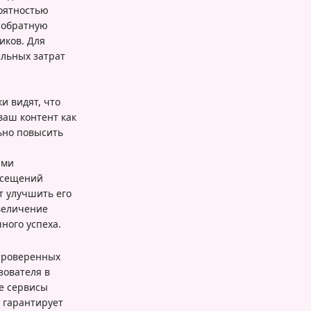
оятностью
 обратную
иков. Для
ельных затрат
и видят, что
ваш контент как
ьно повысить
ими
осещений
т улучшить его
величение
ного успеха.
 проверенных
зователя в
ые сервисы
 гарантирует