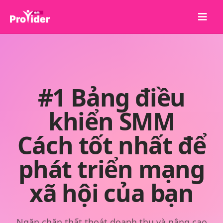
Chia sẻ để chiến thắng!
Về chúng tôi
Đăng nhập
#1 Bảng điều
Đăng ký
khiển SMM
Dịch vụ
Cách tốt nhất để
API
Điều khoản
phát triển mạng
Blog
xã hội của bạn
Ngăn chặn thất thoát doanh thu và nâng cao