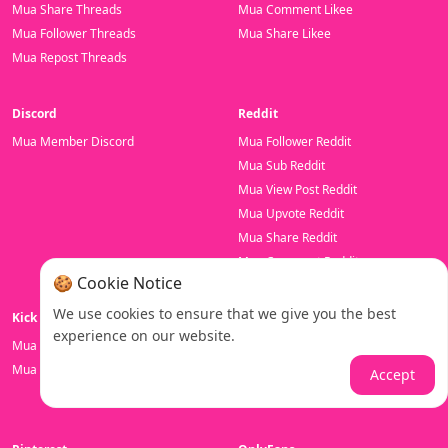
Mua Share Threads
Mua Comment Likee
Mua Follower Threads
Mua Share Likee
Mua Repost Threads
Discord
Reddit
Mua Member Discord
Mua Follower Reddit
Mua Sub Reddit
Mua View Post Reddit
Mua Upvote Reddit
Mua Share Reddit
Mua Comment Reddit
🍪 Cookie Notice
We use cookies to ensure that we give you the best
Kick
LinkedIn
experience on our website.
Mua View Live Stream Kick
Mua Follower LinkedIn
Mua Follower Kick
Mua Like LinkedIn
Accept
Mua View Video LinkedIn