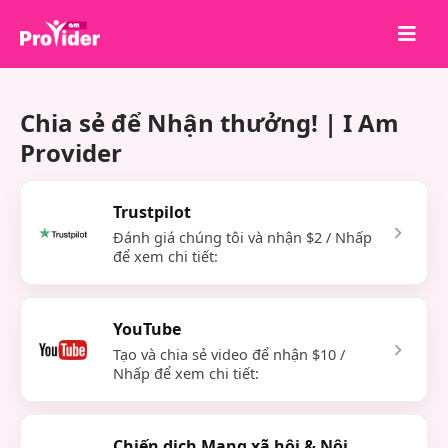
Chia sẻ để chiến thắng!
Chia sẻ để Nhận thưởng! | I Am
Về chúng tôi
Provider
Đăng nhập
Đăng ký
Trustpilot
Đánh giá chúng tôi và nhận $2 / Nhấp
Dịch vụ
để xem chi tiết:
API
Điều khoản
YouTube
Blog
Tạo và chia sẻ video để nhận $10 /
Nhấp để xem chi tiết:
Chiến dịch Mạng xã hội & Nội