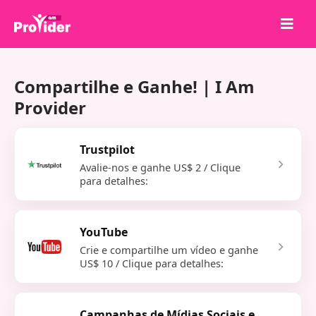
Compartilhe para Ganhar!
Compartilhe e Ganhe! | I Am
Sobre nós
Provider
Entrar
Cadastrar-se
Trustpilot
Avalie-nos e ganhe US$ 2 / Clique
Serviços
para detalhes:
API
Termos
YouTube
Blog
Crie e compartilhe um vídeo e ganhe
US$ 10 / Clique para detalhes:
Campanhas de Mídias Sociais e