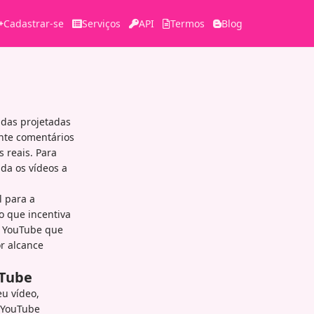
Cadastrar-se
Serviços
API
Termos
Blog
das projetadas
nte comentários
 reais. Para
da os vídeos a
l para a
o que incentiva
 o YouTube que
r alcance
uTube
u vídeo,
o YouTube