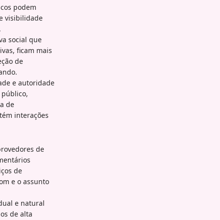
ticos podem
 visibilidade
.
va social que
vas, ficam mais
eção de
ando.
dade e autoridade
público,
ta de
tém interações
provedores de
mentários
iços de
om e o assunto
ual e natural
os de alta