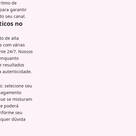
ritmo de
para garantir
o seu canal.
ticos no
o de alta
s com várias
nte 24/7. Nossos
 enquanto
e resultados
 autenticidade.
: selecione seu
 pagamento
que se misturam
 e poderá
onforme seu
lquer dúvida