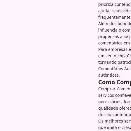
prioriza conteú
ajudar seus víd
frequentemente 
Além dos benefí
influencia o co
propensas a se j
comentários em 
Para empresas e 
em seu nicho. C
tornando patroci
Comentários Aut
autênticas.
Como Comp
Comprar Comentá
serviços confiáv
necessários, for
qualidade ofere
do seu conteúdo
Os melhores ser
que imita o cre