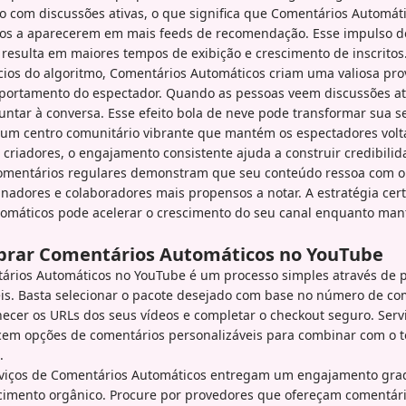
do com discussões ativas, o que significa que Comentários Automá
eos a aparecerem em mais feeds de recomendação. Esse impulso de
resulta em maiores tempos de exibição e crescimento de inscritos
cios do algoritmo, Comentários Automáticos criam uma valiosa pro
mportamento do espectador. Quando as pessoas veem discussões ati
untar à conversa. Esse efeito bola de neve pode transformar sua s
um centro comunitário vibrante que mantém os espectadores volt
criadores, o engajamento consistente ajuda a construir credibili
omentários regulares demonstram que seu conteúdo ressoa com o 
nadores e colaboradores mais propensos a notar. A estratégia cer
omáticos pode acelerar o crescimento do seu canal enquanto man
rar Comentários Automáticos no YouTube
rios Automáticos no YouTube é um processo simples através de 
eis. Basta selecionar o pacote desejado com base no número de co
necer os URLs dos seus vídeos e completar o checkout seguro. Serv
cem opções de comentários personalizáveis para combinar com o t
.
viços de Comentários Automáticos entregam um engajamento grad
scimento orgânico. Procure por provedores que ofereçam comentári