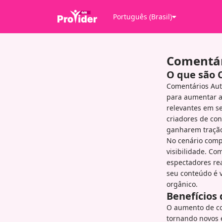
Português (Brasil)
Comentár
O que são 
Comentários Aut
para aumentar a
relevantes em s
criadores de con
ganharem tração
No cenário compe
visibilidade. Co
espectadores rea
seu conteúdo é 
orgânico.
Benefícios
O aumento de co
tornando novos e