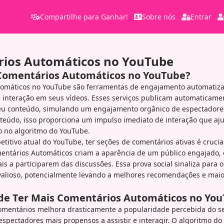
Compartilhe para Ganhar!
Sobre nós
Entrar
ios Automáticos no YouTube
Comentários Automáticos no YouTube?
omáticos no YouTube são ferramentas de engajamento automatiza
 interação em seus vídeos. Esses serviços publicam automaticame
eu conteúdo, simulando um engajamento orgânico de espectadores
teúdo, isso proporciona um impulso imediato de interação que aju
 no algoritmo do YouTube.
titivo atual do YouTube, ter seções de comentários ativas é crucia
mentários Automáticos criam a aparência de um público engajado, 
is a participarem das discussões. Essa prova social sinaliza para
valioso, potencialmente levando a melhores recomendações e maio
 de Ter Mais Comentários Automáticos no Yo
mentários melhora drasticamente a popularidade percebida do se
spectadores mais propensos a assistir e interagir. O algoritmo d