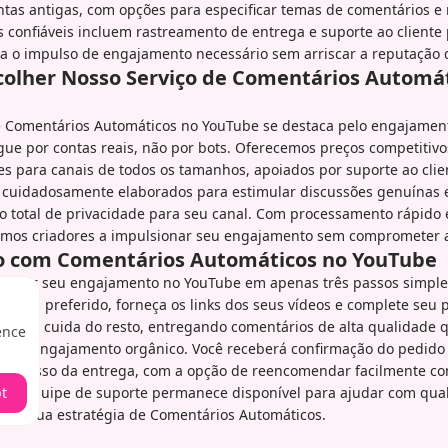
tas antigas, com opções para especificar temas de comentários e 
s confiáveis incluem rastreamento de entrega e suporte ao cliente 
a o impulso de engajamento necessário sem arriscar a reputação d
colher Nosso Serviço de Comentários Automá
e Comentários Automáticos no YouTube se destaca pelo engajament
ue por contas reais, não por bots. Oferecemos preços competitivo
s para canais de todos os tamanhos, apoiados por suporte ao clie
 cuidadosamente elaborados para estimular discussões genuínas
 total de privacidade para seu canal. Com processamento rápido 
damos criadores a impulsionar seu engajamento sem comprometer a
 com Comentários Automáticos no YouTube
ionar seu engajamento no YouTube em apenas três passos simples
ários preferido, forneça os links dos seus vídeos e complete seu
istema cuida do resto, entregando comentários de alta qualidade 
ence
om o engajamento orgânico. Você receberá confirmação do pedido
ogresso da entrega, com a opção de reencomendar facilmente c
t
ossa equipe de suporte permanece disponível para ajudar com qua
izar sua estratégia de Comentários Automáticos.