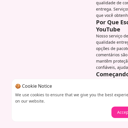
qualidade de con
entrega. Serviço
que você obtenh
Por Que Es
YouTube
Nosso serviço d
qualidade entreg
opções de pacote
comentários são
mantêm proteção
confiáveis, aju
Começando
Comece a impuls
🍪 Cookie Notice
pacote de coment
seguro. Nosso s
We use cookies to ensure that we give you the best experi
perfeitamente c
on our website.
acompanhar o pr
Accep
canal cresce. N
sobre como otim