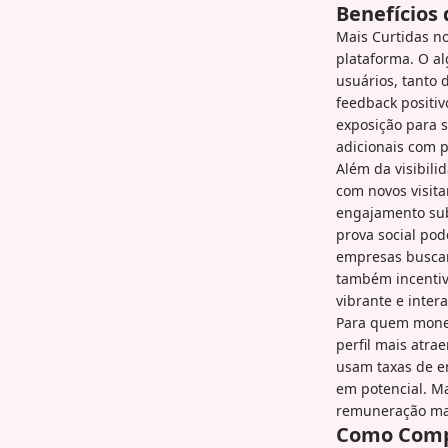
Benefícios
Mais Curtidas n
plataforma. O a
usuários, tanto 
feedback positiv
exposição para s
adicionais com p
Além da visibili
com novos visit
engajamento sub
prova social pod
empresas buscan
também incenti
vibrante e inter
Para quem monet
perfil mais atr
usam taxas de e
em potencial. Ma
remuneração mai
Como Comp