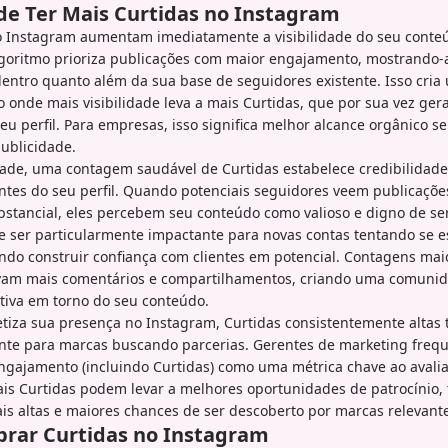
 de Ter Mais Curtidas no Instagram
o Instagram aumentam imediatamente a visibilidade do seu conte
lgoritmo prioriza publicações com maior engajamento, mostrando-
dentro quanto além da sua base de seguidores existente. Isso cria 
o onde mais visibilidade leva a mais Curtidas, que por sua vez ger
eu perfil. Para empresas, isso significa melhor alcance orgânico s
ublicidade.
dade, uma contagem saudável de Curtidas estabelece credibilidade
antes do seu perfil. Quando potenciais seguidores veem publicaçõ
stancial, eles percebem seu conteúdo como valioso e digno de ser
e ser particularmente impactante para novas contas tentando se e
do construir confiança com clientes em potencial. Contagens mai
vam mais comentários e compartilhamentos, criando uma comuni
ativa em torno do seu conteúdo.
iza sua presença no Instagram, Curtidas consistentemente altas
aente para marcas buscando parcerias. Gerentes de marketing fre
ngajamento (incluindo Curtidas) como uma métrica chave ao avali
is Curtidas podem levar a melhores oportunidades de patrocínio, 
s altas e maiores chances de ser descoberto por marcas relevante
rar Curtidas no Instagram