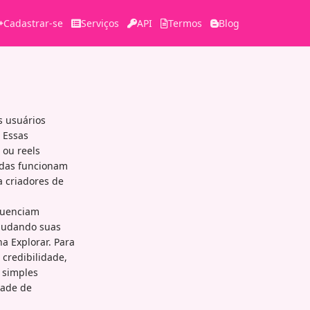
Cadastrar-se
Serviços
API
Termos
Blog
s usuários
 Essas
 ou reels
tidas funcionam
 criadores de
fluenciam
ajudando suas
a Explorar. Para
credibilidade,
a simples
dade de