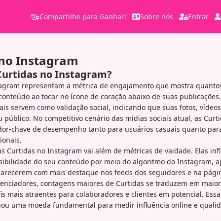
Compartilhe para Ganhar!
Sobre nós
Entrar
 no Instagram
Curtidas no Instagram?
tagram representam a métrica de engajamento que mostra quanto
onteúdo ao tocar no ícone de coração abaixo de suas publicações.
ais servem como validação social, indicando que suas fotos, vídeos
público. No competitivo cenário das mídias sociais atual, as Cur
or-chave de desempenho tanto para usuários casuais quanto para
ionais.
s Curtidas no Instagram vai além de métricas de vaidade. Elas in
isibilidade do seu conteúdo por meio do algoritmo do Instagram, 
parecerem com mais destaque nos feeds dos seguidores e na págin
uenciadores, contagens maiores de Curtidas se traduzem em maior 
is mais atraentes para colaboradores e clientes em potencial. Ess
rnou uma moeda fundamental para medir influência online e quali