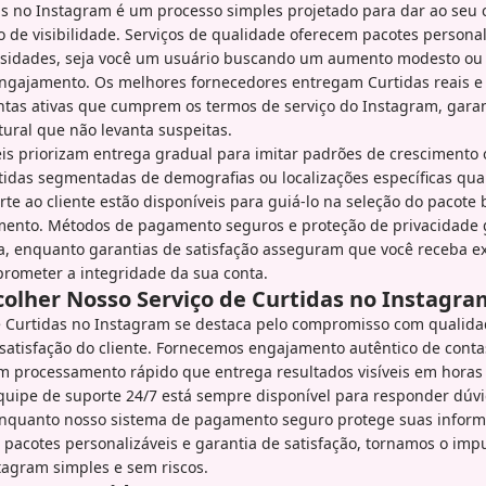
s no Instagram é um processo simples projetado para dar ao seu
 de visibilidade. Serviços de qualidade oferecem pacotes persona
ssidades, seja você um usuário buscando um aumento modesto ou
engajamento. Os melhores fornecedores entregam Curtidas reais e 
ntas ativas que cumprem os termos de serviço do Instagram, gar
ural que não levanta suspeitas.
eis priorizam entrega gradual para imitar padrões de crescimento
tidas segmentadas de demografias ou localizações específicas qua
te ao cliente estão disponíveis para guiá-lo na seleção do pacot
amento. Métodos de pagamento seguros e proteção de privacidad
a, enquanto garantias de satisfação asseguram que você receba 
ometer a integridade da sua conta.
colher Nosso Serviço de Curtidas no Instagra
e Curtidas no Instagram se destaca pelo compromisso com qualida
 satisfação do cliente. Fornecemos engajamento autêntico de conta
om processamento rápido que entrega resultados visíveis em horas
quipe de suporte 24/7 está sempre disponível para responder dúv
nquanto nosso sistema de pagamento seguro protege suas infor
 pacotes personalizáveis e garantia de satisfação, tornamos o imp
tagram simples e sem riscos.