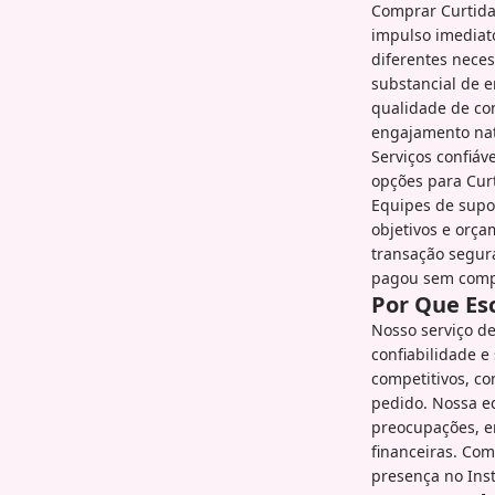
Comprar Curtida
impulso imediato
diferentes nece
substancial de 
qualidade de co
engajamento nat
Serviços confiáv
opções para Cur
Equipes de supor
objetivos e orç
transação segur
pagou sem compr
Por Que Es
Nosso serviço d
confiabilidade e
competitivos, c
pedido. Nossa e
preocupações, e
financeiras. Com
presença no Ins