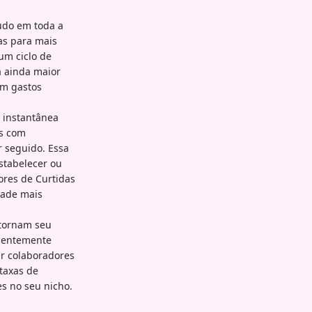
údo em toda a
as para mais
um ciclo de
a ainda maior
em gastos
 instantânea
es com
 seguido. Essa
stabelecer ou
ores de Curtidas
dade mais
 tornam seu
quentemente
ar colaboradores
taxas de
s no seu nicho.