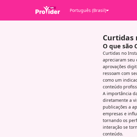
Português (Brasil)
Curtidas
O que são 
Curtidas no Ins
apreciaram seu c
aprovações digit
ressoam com seu 
como um indicad
conteúdo profiss
A importância da
diretamente a v
publicações a a
empresas e infl
tornando os perf
interação se to
conteúdo.