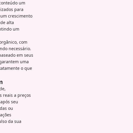
 conteúdo um
lizados para
 um crescimento
de alta
antindo um
 orgânico, com
ndo necessário.
e baseado em seus
e garantem uma
exatamente o que
m
de,
s reais a preços
 após seu
idas ou
mações
ulso da sua