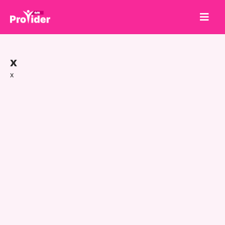
Compartilhe para Ganhar!
x
Sobre nós
x
Entrar
Cadastrar-se
Serviços
API
Termos
Blog