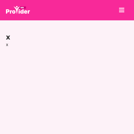
共有して勝とう！
x
会社概要
x
ログイン
サインアップ
サービス
API
利用規約
ブログ