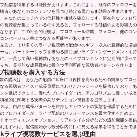
ブ配信を特集する可能性があります。これにより、既存のフォロワーを
聴者があなたのコンテンツを見つけ続ける雪だるま効果が生まれます。
、あなたのニッチ内での信頼性と権威を確立します。潜在的なフォロワ
の視聴者が集まっているのを見ると、フォローする価値のある影響力の
なります。この社会的証明は、プロフィール訪問、フォロー、他のコン
コンバージョン率につながる可能性があります。
見ると、より多くのライブ視聴者は配信中のギフト収入の直接的な増加
ーも、パートナーシップを求める際に強いライブエンゲージメントを持
に、一貫して高い視聴数はあなたのライブコンテンツに定期的に戻って
立ち、長期的な成長戦略に役立つ予測可能な視聴者パターンを作り出し
ライブ視聴数を購入する方法
ブ視聴数の購入は、あなたの配信に即座に可視性を高めるための簡単なプロ
なる視聴者サイズと成長目標に合わせたパッケージを提供しており、あ
ンを選択できます。優れたプロバイダーは、アルゴリズムに優しい成長
積極的に関与する実際の高リテンション視聴者を提供します。
スは、自然な成長パターンを維持しアカウントの状態を保護するために
のプロバイダーが、ライブ配信のパフォーマンスを最大化するために、
トオーディエンスオプション、リアルタイム分析などの追加機能を提供
利用すれば、配信開始から数分以内に目に見える結果を得ることができ
Tokライブ視聴数サービスを選ぶ理由