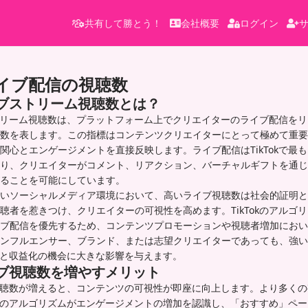
共有して勝とう！
会社概要
ログイン
kライブ配信の視聴数
ライブストリーム視聴数とは？
ブストリーム視聴数は、プラットフォーム上でクリエイターのライブ配信を
数を表します。この指標はコンテンツクリエイターにとって極めて重要
関心とエンゲージメントを直接反映します。ライブ配信はTikTokで最
り、クリエイターがコメント、リアクション、バーチャルギフトを通じ
ることを可能にしています。
いソーシャルメディア環境において、高いライブ視聴数は社会的証明と
聴者を惹きつけ、クリエイターの可視性を高めます。TikTokのアルゴ
ブ配信を優先するため、コンテンツプロモーションや視聴者増加におい
ンフルエンサー、ブランド、または志望クリエイターであっても、強い
存在感と収益化の機会に大きな影響を与えます。
ライブ視聴数を増やすメリット
イブ視聴数が増えると、コンテンツの可視性が即座に向上します。より多く
Tokのアルゴリズムがエンゲージメントの増加を認識し、「おすすめ」ペ