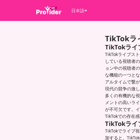
日本語
TikTo
TikTok
TikTokライ
している視聴者の
ョン中の視聴者の
な機能の一つとな
アルタイムで繋が
現代の競争の激し
多くの有機的な視
メントの高いライ
が不可欠です。イ
TikTokでの
TikTok
TikTokでラ
加すると、Tik