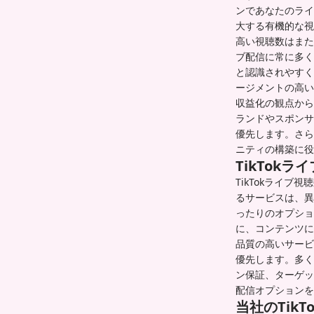
ンであなたのライ
大する有機的な視
高い視聴数はまた
ブ配信に常に多く
と認識されやすく
ージメントの高い
収益化の観点から
ランドやスポンサ
優先します。さら
ニティの構築に役
TikTok
TikTokライ
るサービスは、異
ったりのオプショ
に、コンテンツに
品質の高いサービ
優先します。多く
ン保証、ターゲッ
配信オプションを
当社のTik