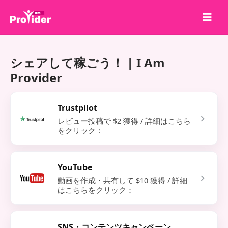
共有して勝とう！
シェアして稼ごう！ | I Am
会社概要
Provider
ログイン
サインアップ
Trustpilot
レビュー投稿で $2 獲得 / 詳細はこちら
サービス
をクリック：
API
利用規約
YouTube
ブログ
動画を作成・共有して $10 獲得 / 詳細
はこちらをクリック：
SNS・コンテンツキャンペーン