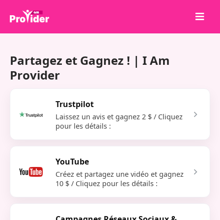
Partagez pour gagner !
Partagez et Gagnez ! | I Am
À propos de nous
Provider
Se connecter
S'inscrire
Trustpilot
Laissez un avis et gagnez 2 $ / Cliquez
Services
pour les détails :
API
Conditions
YouTube
Blog
Créez et partagez une vidéo et gagnez
10 $ / Cliquez pour les détails :
Campagnes Réseaux Sociaux &