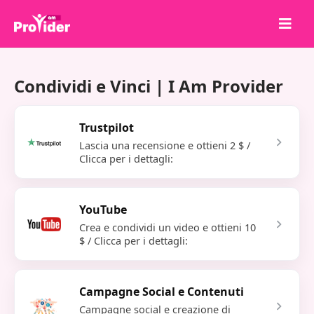
Condividi per vincere!
Condividi e Vinci | I Am Provider
Chi siamo
Accedi
Trustpilot
Iscriviti
Lascia una recensione e ottieni 2 $ /
Clicca per i dettagli:
Servizi
API
YouTube
Termini
Crea e condividi un video e ottieni 10
$ / Clicca per i dettagli:
Blog
Campagne Social e Contenuti
Campagne social e creazione di