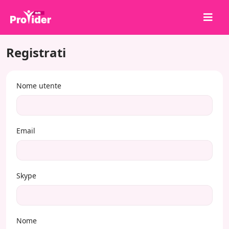
Registrati
Condividi per vincere!
Chi siamo
Nome utente
Accedi
Iscriviti
Servizi
Email
API
Termini
Skype
Blog
Nome