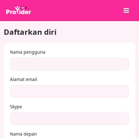
Daftarkan diri
Bagikan untuk Menang!
Tentang kami
Nama pengguna
Masuk
Daftar
Layanan
Alamat email
API
Ketentuan
Skype
Blog
Nama depan