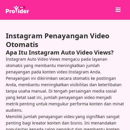
Bagikan untuk Menang!
Instagram Penayangan Video
Tentang kami
Otomatis
Masuk
Apa Itu Instagram Auto Video Views?
Instagram Auto Video Views mengacu pada layanan
Daftar
otomatis yang membantu meningkatkan jumlah
Layanan
penayangan pada konten video Instagram Anda.
Penayangan ini dikirimkan secara otomatis ke postingan
API
Anda, membantu meningkatkan visibilitas dan keterlibatan
tanpa usaha manual. Di tengah persaingan media sosial
Ketentuan
yang ketat saat ini, jumlah penayangan video menjadi
Blog
metrik penting untuk mengukur performa konten dan minat
audiens.
Memiliki jumlah penayangan video yang signifikan sangat
penting bagi kreator konten dan bisnis. Ini menandakan
popularitas kepada calon pengikut dan membantu konten