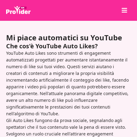
Condividi per vincere!
Mi piace automatici su YouTube
Chi siamo
Che cos'è YouTube Auto Likes?
Accedi
YouTube Auto Likes sono strumenti di engagement
automatizzati progettati per aumentare istantaneamente il
Iscriviti
numero di like sui tuoi video. Questi servizi aiutano i
creatori di contenuti a migliorare la propria visibilità
Servizi
incrementando artificialmente il conteggio dei like, facendo
API
apparire i video più popolari di quanto potrebbero essere
organicamente. Nell'attuale panorama digitale competitivo,
Termini
avere un alto numero di like può influenzare
significativamente le prestazioni dei tuoi contenuti
Blog
nell'algoritmo di YouTube.
Gli Auto Likes fungono da prova sociale, segnalando agli
spettatori che il tuo contenuto vale la pena di essere visto.
Svolgono un ruolo cruciale nell'attirare engagement