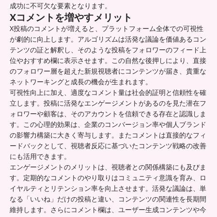
成功に不可欠な要素となります。
Xコメントを増やすメリット
X投稿のコメントが増えると、プラットフォーム全体での可視性
が劇的に向上します。アルゴリズムは活発な議論を価値あるコン
テンツの証と解釈し、そのような投稿をフォロワーのフィード上
位やおすすめ欄に表示させます。この自然な後押しにより、直接
のフォロワー層を超えた新規視聴者にコンテンツが届き、貴重な
ネットワーキングと成長の機会が生まれます。
可視性向上に加え、適度なコメント量は社会的証明と信頼性を確
立します。投稿に活発なエンゲージメントがあるのを見た潜在フ
ォロワーや顧客は、そのアカウントを信頼できる存在と認識しま
す。この心理的効果は、企業のコンバージョン率や個人ブランド
の影響力構築に大きく寄与します。またコメントは直接的なフィ
ードバックとして、視聴者反応に基づいたコンテンツ戦略の改善
にも活用できます。
エンゲージメントのメリットは、視聴者との関係構築にも及びま
す。定期的なコメントのやり取りはコミュニティ意識を育み、ロ
イヤルティとリテンション率を向上させます。活発な議論は、単
なる「いいね」だけの投稿と違い、コンテンツの関連性を長期間
維持します。さらにコメント欄は、ユーザー生成コンテンツや今