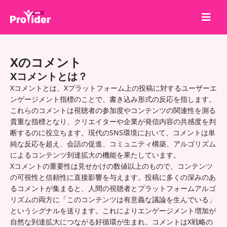
共有して勝とう！
Xのコメント
会社概要
Xコメントとは？
ログイン
Xコメントとは、Xプラットフォーム上の投稿に対するユーザーエ
ンゲージメント指標のことで、書き込み形式の反応を指します。
サインアップ
これらのコメントは視聴者の参加度やコンテンツの関連性を測る
貴重な指標となり、クリエイターや企業が発信内容の共感度を判
サービス
断するのに役立ちます。現代のSNS環境において、コメントは単
API
純な反応を超え、会話の促進、コミュニティ構築、アルゴリズム
によるコンテンツ到達拡大の機能を果たしています。
利用規約
Xコメントの重要性は見せかけの数値以上のもので、コンテンツ
の可視性と信頼性に直接影響を与えます。投稿に多くの深みのあ
ブログ
るコメントが集まると、人間の視聴者とプラットフォームアルゴ
リズムの両方に「このコンテンツは有意義な議論を生んでいる」
というシグナルを送ります。これによりエンゲージメント増加が
自然な到達拡大につながる好循環が生まれ、コメントはX戦略の