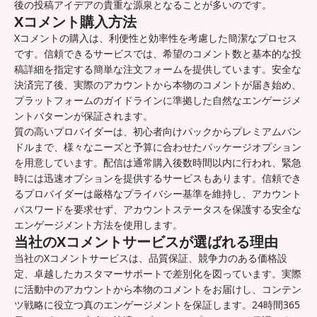
後の投稿アイデアの貴重な源泉となることが多いのです。
Xコメント購入方法
Xコメントの購入は、利便性と効率性を考慮した簡潔なプロセス
です。信頼できるサービスでは、希望のコメント数と基本的な投
稿詳細を指定する簡単な注文フォームを提供しています。安全な
決済完了後、実際のアカウントから本物のコメントが届き始め、
プラットフォームのガイドラインに準拠した自然なエンゲージメ
ントパターンが保証されます。
質の高いプロバイダーは、初心者向けパックからプレミアムバン
ドルまで、様々なニーズと予算に合わせたパッケージオプション
を用意しています。配信は通常購入後数時間以内に行われ、緊急
時には迅速オプションを提供するサービスもあります。信頼でき
るプロバイダーは厳格なプライバシー基準を維持し、アカウント
パスワードを要求せず、アカウントステータスを保護する安全な
エンゲージメント方法を使用します。
当社のXコメントサービスが選ばれる理由
当社のXコメントサービスは、品質保証、競争力のある価格設
定、卓越したカスタマーサポートで差別化を図っています。実際
に活動中のアカウントから本物のコメントをお届けし、コンテン
ツ戦略に役立つ真のエンゲージメントを保証します。24時間365