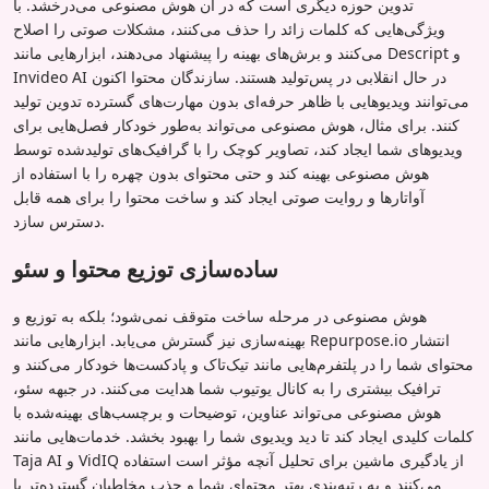
تدوین حوزه دیگری است که در آن هوش مصنوعی می‌درخشد. با
ویژگی‌هایی که کلمات زائد را حذف می‌کنند، مشکلات صوتی را اصلاح
می‌کنند و برش‌های بهینه را پیشنهاد می‌دهند، ابزارهایی مانند Descript و
Invideo AI در حال انقلابی در پس‌تولید هستند. سازندگان محتوا اکنون
می‌توانند ویدیوهایی با ظاهر حرفه‌ای بدون مهارت‌های گسترده تدوین تولید
کنند. برای مثال، هوش مصنوعی می‌تواند به‌طور خودکار فصل‌هایی برای
ویدیوهای شما ایجاد کند، تصاویر کوچک را با گرافیک‌های تولیدشده توسط
هوش مصنوعی بهینه کند و حتی محتوای بدون چهره را با استفاده از
آواتارها و روایت صوتی ایجاد کند و ساخت محتوا را برای همه قابل
دسترس سازد.
ساده‌سازی توزیع محتوا و سئو
هوش مصنوعی در مرحله ساخت متوقف نمی‌شود؛ بلکه به توزیع و
بهینه‌سازی نیز گسترش می‌یابد. ابزارهایی مانند Repurpose.io انتشار
محتوای شما را در پلتفرم‌هایی مانند تیک‌تاک و پادکست‌ها خودکار می‌کنند و
ترافیک بیشتری را به کانال یوتیوب شما هدایت می‌کنند. در جبهه سئو،
هوش مصنوعی می‌تواند عناوین، توضیحات و برچسب‌های بهینه‌شده با
کلمات کلیدی ایجاد کند تا دید ویدیوی شما را بهبود بخشد. خدمات‌هایی مانند
Taja AI و VidIQ از یادگیری ماشین برای تحلیل آنچه مؤثر است استفاده
می‌کنند و به رتبه‌بندی بهتر محتوای شما و جذب مخاطبان گسترده‌تر با