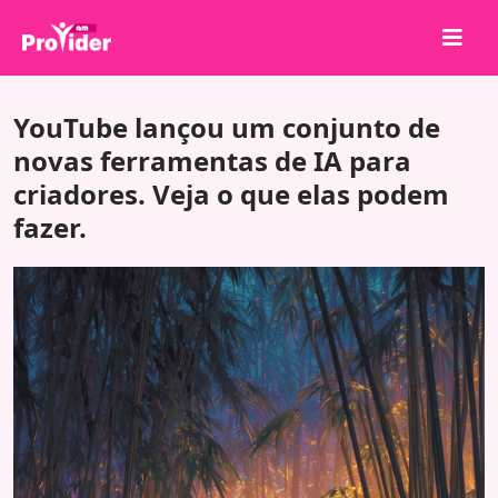
Compartilhe para Ganhar!
YouTube lançou um conjunto de
Sobre nós
novas ferramentas de IA para
criadores. Veja o que elas podem
Entrar
fazer.
Cadastrar-se
Serviços
API
Termos
Blog