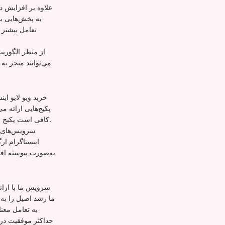
علاوه بر افزایش دی
به پخش‌هایی بپ
تعامل بیشتر 
از منظر الگوریت
می‌توانند منجر به
خرید ویو لایو ای
پکیج‌هایی ارائه م
کافی است پکیج موردنظر خود را انتخاب کنید، جزئیات پخش زنده را وارد کنید و بقیه کارها را به سرویس ما بسپارید.
سرویس‌های م
اینستاگرام ار
به‌صورت پیوسته افزا
سرویس ما با ارائه
ما رشد اصیل را به
حداکثر موفقیت در 