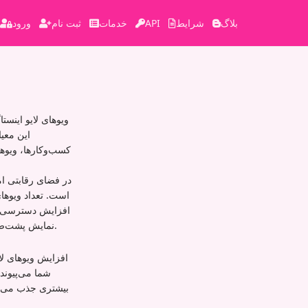
بلاگ
شرایط
API
خدمات
ثبت نام
ورود
ویوهای لایو اینست
این معی
کسب‌وکارها، ویوها
در فضای رقابتی ام
است. تعداد ویوهای
افزایش دسترسی و
نمایش پشت‌صحنه باشید، ویوهای لایو به شما کمک می‌کند واکنش و مشارکت فوری مخاطبان را اندازه‌گیری کنید.
افزایش ویوهای لا
شما می‌پیوندن
بیشتری جذب می‌کن