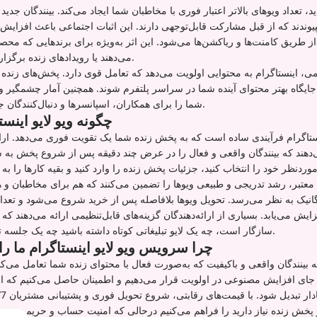
د، تعداد ویوهای بالاتر اعتبار فوری با مخاطبان شما ایجاد می‌کند. بینندگان جدید
یوندند که از قبل مشارکت قابل‌توجهی دارند. این اثبات اجتماعی باعث افزایش
از طریق کامنت‌ها و ریاکشن‌ها می‌شود. این اثر به‌ویژه برای برندهایی که مح
می‌دهند یا رویدادهای زنده برگزار می‌کنند مفید است.
می، اینستاگرام به محتوایی اولویت می‌دهد که تعامل قوی دارد. پخش‌های زنده م
 جایگاه بهتر محتوای آینده شما در سراسر پلتفرم شوند. همچنین آمار چشمگیر وی
شما را برای همکاران، اسپانسرها و دنبال‌کنندگان جدید جذاب‌تر می‌کند.
چگونه ویو لایو اینس
نستاگرام فرآیندی ساده است که به پخش زنده شما یک تقویت فوری می‌دهد. ارائه
ی‌دهند که بینندگان واقعی و فعال را در عرض چند دقیقه پس از شروع پخش به ش
عتبر، رشد تدریجی و طبیعی ویوها را تضمین می‌کنند که هم برای مخاطبان و 
گانیک به نظر می‌رسد. تحویل ویوها بلافاصله پس از خرید شروع می‌شود و تعدا
یش می‌یابد. بسیاری از ارائه‌دهندگان گزینه‌های قابل‌تنظیمی ارائه می‌دهند ک
سازگار است، چه یک لایو تبلیغاتی کوتاه داشته باشید چه یک جلسه تعاملی طولانی‌مدت.
چرا سرویس ویو لایو اینستاگرام ما را
 بینندگان واقعی و باکیفیت که به‌صورت فعال با محتوای زنده شما تعامل می‌کن
 جای افزایش مصنوعی در اولویت قرار می‌دهیم و اطمینان حاصل می‌کنیم که 
پخش زنده نیاز دارید را فراهم می‌کنیم درحالی که امنیت حساب و حریم خصو